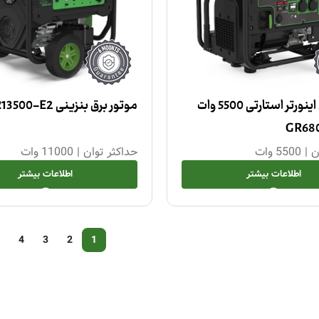
موتور برق اینورتر استارتی 5500 وات
موتور برق بنزینی GR13500-E2
ن
|
5500 وات
حداکثر توان
|
11000 وات
اطلاعات بیشتر
اطلاعات بیشتر
→
4
3
2
1