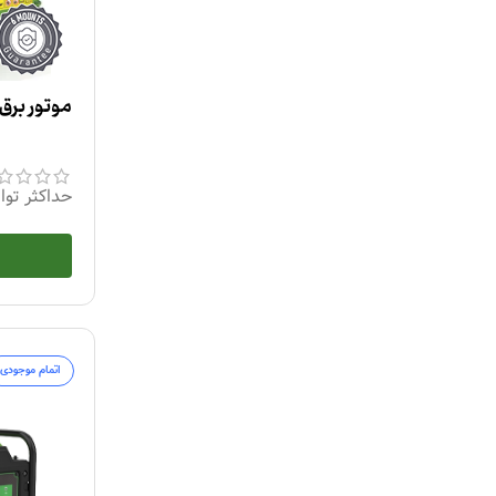
موتور برق کیف
حداکثر توا
اتمام موجودی