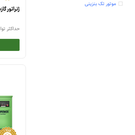
موتور تک بنزینی
ژنراتور گازسوز GP19
حداکثر توا