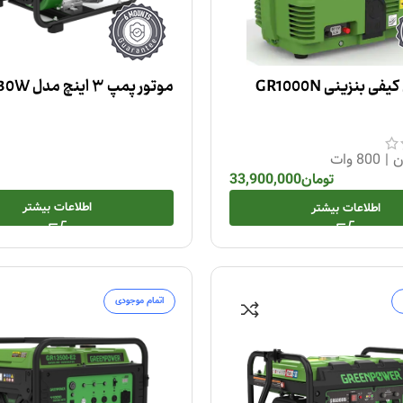
ی بنزینی GR1000N
موتور پمپ ۳ اینچ مدل GP30W
ن
|
800 وات
تومان
33,900,000
اطلاعات بیشتر
اطلاعات بیشتر
اتمام موجودی