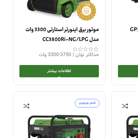
موتور برق اینورتر استارتی 3300 وات
مدل CC3800Ri-NG/LPG
حداکثر توان
|
3750-3300 وات
اطلاعات بیشتر
اتمام موجودی