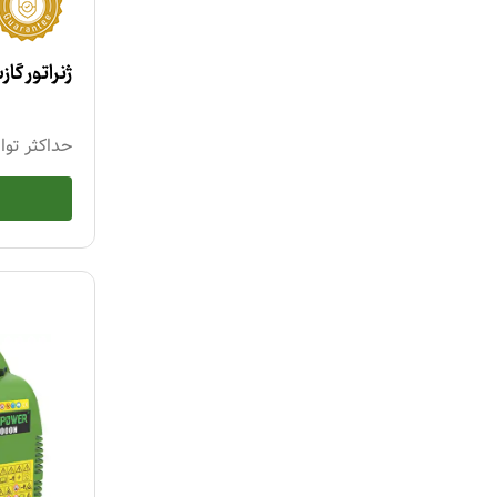
ژنراتور گازسوز س
حداکثر توا