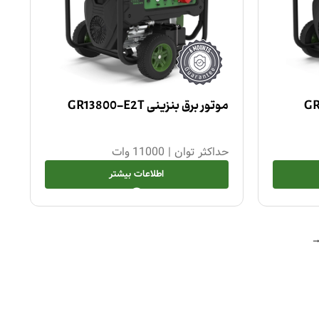
موتور برق بنزینی GR13800-E2T
حداکثر توان
|
11000 وات
اطلاعات بیشتر