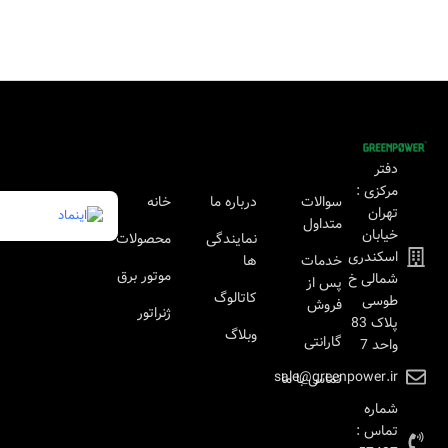
دفتر
مرکزی :
سوالات
درباره ما
خانه
تهران
متداول
خیابان
نمایندگی
محصولات
اسکندری
خدمات
ها
موتور برق
شمالی خ
پس از
کاتالوگ
طوسی
فروش
ژنراتور
پلاک 83
وبلاگ
گارانتی
واحد 7
sale@greenpower.ir
تماس با ما
شماره
تماس :