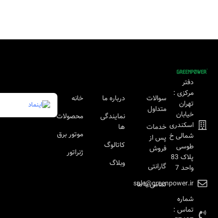
دفتر
مرکزی :
سوالات
درباره ما
خانه
تهران
متداول
خیابان
نمایندگی
محصولات
اسکندری
خدمات
ها
موتور برق
شمالی خ
پس از
کاتالوگ
طوسی
فروش
ژنراتور
پلاک 83
وبلاگ
گارانتی
واحد 7
sale@greenpower.ir
تماس با ما
شماره
تماس :