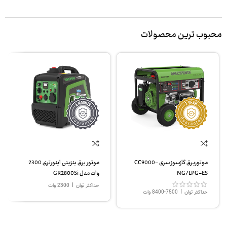
محبوب ترین محصولات
موتوربرق گازسوز سری CC9000-
موتور برق بنزینی اینورتری 2300
NG/LPG-ES
وات مدل GR2800Si
|
حداکثر توان
2300 وات
|
حداکثر توان
7500-8400 وات