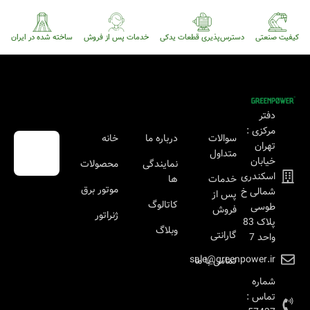
کیفیت صنعتی
دسترس‌پذیری قطعات یدکی
خدمات پس از فروش
ساخته شده در ایران
دفتر
مرکزی :
سوالات
درباره ما
خانه
تهران
متداول
خیابان
نمایندگی
محصولات
اسکندری
خدمات
ها
موتور برق
شمالی خ
پس از
کاتالوگ
طوسی
فروش
ژنراتور
پلاک 83
وبلاگ
گارانتی
واحد 7
sale@greenpower.ir
تماس با ما
شماره
تماس :