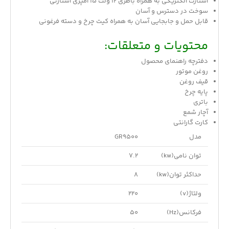
استارت الکتریکی به همراه باطری 12 ولت 15 آمپری استارتی
سوخت در دسترس و آسان
قابل حمل و جابجایی آسان به همراه کیت چرخ و دسته فرغونی
محتویات و متعلقات:
دفترچه راهنمای محصول
روغن موتور
قیف روغن
پایه چرخ
باتری
آچار شمع
کارت گارانتی
مدل
GR9500
توان نامی(kw)
7.2
حداکثر توان(kw)
8
ولتاژ(v)
220
فرکانس(Hz)
50