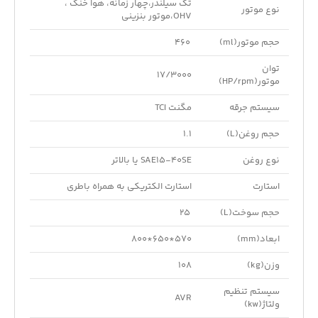
تک سیلندر،چهار زمانه، هوا خنک ،
نوع موتور
OHV،موتور بنزینی
حجم موتور(ml)
460
توان
17/3000
موتور(HP/rpm)
سیستم جرقه
مگنت TCI
حجم روغن(L)
1.1
نوع روغن
SAE15-40SE یا بالاتر
استارت
استارت الکتریکی به همراه باطری
حجم سوخت(L)
25
ابعاد(mm)
570*650*800
وزن(kg)
108
سیستم تنظیم
AVR
ولتاژ(kw)