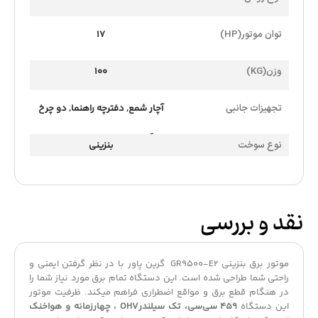
توان موتور(HP)
17
وزن(KG)
100
تجهیزات جانبی
آچار شمع
,
دفترچه راهنما
,
دو چرخ
بزرگ و دسته فرغونی
,
روغن
,
قیف
نوع سوخت
بنزینی
روغن
,
کابل DC
نقد و بررسی
موتور برق بنزینی GR9500-E2 گرین پاور با در نظر گرفتن ایمنی و
راحتی شما طراحی شده است. این دستگاه تمام برق مورد نیاز شما را
در هنگام قطع برق و مواقع اضطراری فراهم میکند. ظرفیت موتور
این دستگاه
459 سی‌سی، تک سیلندرOHV ، چهارزمانه و هواخنک