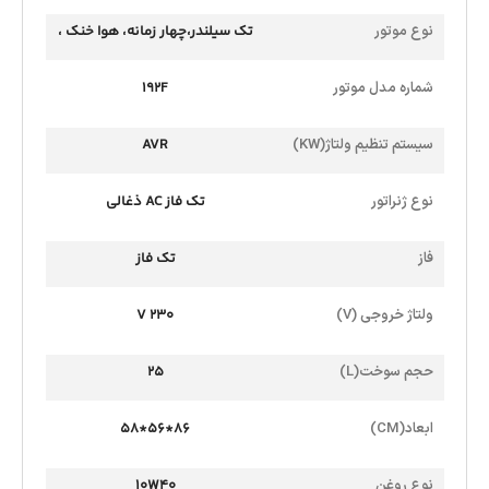
نوع موتور
تک سیلندر،چهار زمانه، هوا خنک ،
OHV،موتور بنزینی
شماره مدل موتور
192F
سیستم تنظیم ولتاژ(KW)
AVR
نوع ژنراتور
تک فاز AC ذغالی
فاز
تک فاز
ولتاژ خروجی (V)
230 V
حجم سوخت(L)
25
ابعاد(CM)
86*56*58
نوع روغن
10W40