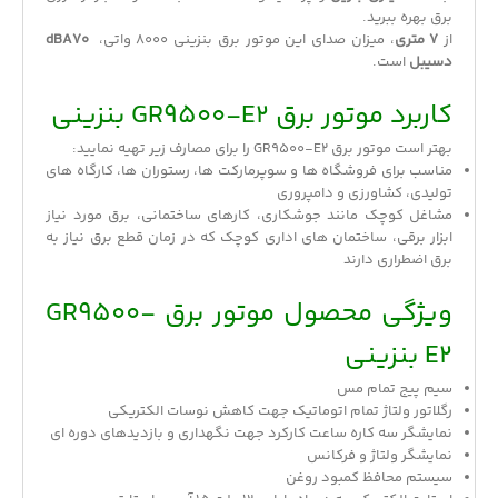
برق بهره ببرید.
از
7 متری
، میزان صدای این موتور برق بنزینی 8000 واتی،
dBA70
دسیبل
است.
کاربرد موتور برق GR9500-E2 بنزینی
بهتر است موتور برق GR9500-E2 را برای مصارف زیر تهیه نمایید:
مناسب برای فروشگاه ها و سوپرمارکت ها، رستوران ها، کارگاه های
تولیدی، کشاورزی و دامپروری
مشاغل کوچک مانند جوشکاری، کارهای ساختمانی، برق مورد نیاز
ابزار برقی، ساختمان های اداری کوچک که در زمان قطع برق نیاز به
برق اضطراری دارند
ویژگی محصول موتور برق GR9500-
E2 بنزینی
سیم پیج تمام مس
رگلاتور ولتاژ تمام اتوماتیک جهت کاهش نوسات الکتریکی
نمایشگر سه کاره ساعت کارکرد جهت نگهداری و بازدیدهای دوره ای
نمایشگر ولتاژ و فرکانس
سیستم محافظ کمبود روغن