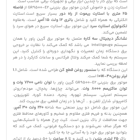
است که برای کار با چندین ابزار برقی و تجهیزات برقی مناسب است.
استارت زدن و خاموش کردن
موتور برق بنزینی
GR9500-E2 از
فاصله
25 متری با استارت ریموت از راه دور
بسیار سریع است.استارت
الکترکی به همراه کلید و شامل
باتری 12 ولت 15 آمپر
است، به‌علاوه
تکنولوژی استارت سرد
این
موتور برق
، استارت سریع در هوای سرد را
تضمین می‌کند.
نشانگر دیجیتال سه کاره
متصل به موتور برق گرین پاور یا همان
سیستم Intelligauge می باشد که کمک می‌کند با نظارت بر خروجی
برق دستگاه زمان تعمیرات و نگهداری دوره‌ای را کنترل کنید، این
سیستم به شما کمک میکند ولتاژ، فرکانس و ساعات کارکرد را در هر
لحظه بررسی نمایید.
این دستگاه که با
سنسور روغن قطع کن
طراحی شده است، شامل
1.1
لیتر روغن10W-40
است.
موتور برق بنزینی GR9500-E2 گرین پاور با
توان نامی 7200 وات و
توان ماکزیمم 8000 وات
، می‌تواند چراغ‌ها، یخچال، مودم/روتر،
سیستم امنیتی، سیستم تهویه، پنجره، دمنده کوره، تلویزیون،
کامپیوتر، شارژر تلفن و … آن‌ها را در زمان قطعی برق مدیریت کند.
این موتور برق شامل دو پریز صنعتی سه شاخه
220 ولت 30 آمپر
،
همچنین بدنه و فریم فلزی مقاوم و ضخیم و کاورهای محافظ فلزی
جهت محافظت از باک بنزین است. کیت چرخ همراه با لاستیک‌هایی
که هرگز صاف نمی‌شوند و دو دستگیره فرغونی، کمک می کند که
بتوانید موتور برق خود را به آسانی جا به جا کنید.
باک
25 لیتری بنزین
را پر کنید و ت
ا 8 ساعت
با 50 درصد بار از انرژی