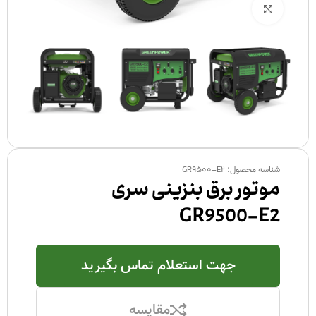
بزرگنمایی تصویر
شناسه محصول:
GR9500-E2
موتور برق بنزینی سری
GR9500-E2
جهت استعلام تماس بگیرید
مقایسه