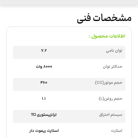
مشخصات فنی
اطلاعات محصول :
توان نامی
7.2
حداکثر توان
8000 وات
حجم موتور(CC)
460
حجم روغن(L)
1.1
سیستم احتراق
ترانزیستوری TCI
استارت
استارت ریموت دار