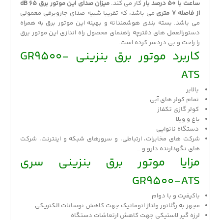
ساعت با 50 درصد بار
کار می کند.
میزان صدای این موتور برق 65 dB
از فاصله 7 متری
می باشد، که تقریبا شبیه صدای جاروبرقی معمولی
می باشد. بسته بندی هوشمندانه و بهینه این موتور برق به همراه
دستورالعمل های دفترچه راهنمای محصول راه اندازی این موتور برق
را راحت و بی دردسر کرده است.
کاربرد موتور برق بنزینی GR9500-
ATS
بالابر
تمام کولر های آبی
کولر گازی تکفاز
باغ و ویلا
دستگاه نانوایی
شرکت های مخابرات، ارتباطی، و سرورهای شبکه و اینترنت، شرکت
های نگهدارنده دارو و …
مزایا موتور برق بنزینی سری
GR9500-ATS
باکیفیت و با دوام
مجهز به رگلاتور ولتاژ اتوماتیک جهت کاهش نوسانات الکتریکی
لرزه گیر لاستیکی جهت کاهش ارتعاشات دستگاه