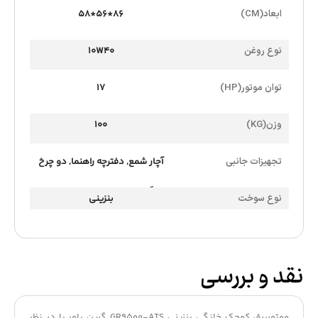
ابعاد(CM)
86*56*58
نوع روغن
10W40
توان موتور(HP)
17
وزن(KG)
100
تجهیزات جانبی
آچار شمع
,
دفترچه راهنما
,
دو چرخ
بزرگ و دسته فرغونی
,
روغن
,
قیف
نوع سوخت
بنزینی
روغن
,
کابل DC
نقد و بررسی
موتوربرق کوچک خانگی بنزینی GR9500-ATS
گرین پاور
با در نظر