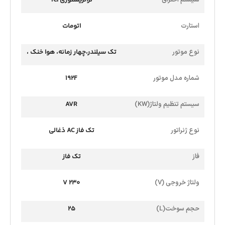
استارت
اتومات
نوع موتور
تک سیلندر،چهار زمانه، هوا خنک ،
OHV،موتور بنزینی
شماره مدل موتور
192F
سیستم تنظیم ولتاژ(KW)
AVR
نوع ژنراتور
تک فاز AC ذغالی
فاز
تک فاز
ولتاژ خروجی (V)
230 V
حجم سوخت(L)
25