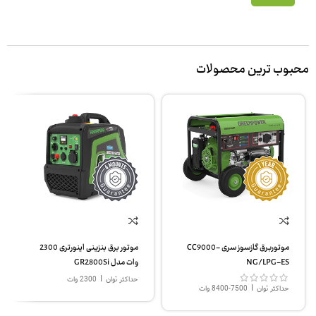
محبوب ترین محصولات
موتوربرق گازسوز سری CC9000-
موتور برق بنزینی اینورتری 2300
NG/LPG-ES
وات مدل GR2800Si
|
حداکثر توان
2300 وات
|
حداکثر توان
7500-8400 وات