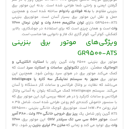
گرفتن ایمنی و راحتی شما طراحی شده است. بدنه این
موتور برق
بنزینی
مقاوم با
بدنه فولادی بادوام
ساخته شده است و همچنین
حمل و نقل این
موتور برق
بسیار آسان است. موتوربرق بنزینی
GR9500-ATS دارای
توان ماکزیمم 8000 وات و توان نرمال 7200
وات
است و همان چیزی است که برای استفاده در جوشکاری، بالابر،
کفکش، کولر آبی، کولر گازی تک فاز و نانوایی ها مناسب است.
ویژگی‌های موتور برق بنزینی
GR9500-ATS
موتور برق بنزینی 2500 وات
گرین پاور
با
استارت الکتریکی و
اتوماتیک
مطمئن، دارای
تکنولوژی ساسات و استارت سرد
است که
کمک می‌کند موتور برق در هوای سرد روشن شود. همچنین این
موتور برق
مجهز به سیستم نمایشگر سه کاره یا Intelligauge
می‌باشد که نظارت بر ولتاژ، فرکانس و ساعات کار دستگاه را آسان
می‌کند. سیستم Intelligauge کمک می‌کندکه بتوان به آسانی ولتاژ،
فرکانس و ساعات کارکرد را در هر لحظه بررسی کرد.این موتور برق که
با سنسور خاموش کننده‌ی کمِ روغن طراحی شده است، شامل 0.35
لیتر روغن 10W-40 است. موتوربرق کوچک خانگی بنزینی GR9500-
ATS گرین پاور شامل یک پ
ریز برق خروجی خانگی 220 ولت ، 380 آمپر
است.
موتور 550 سی سی تک سیلندر OHV
این موتور برق،
7200
وات
برق تولید می کند و زمانی که
مخزن 30 لیتری بنزین
پر شود، تا
12