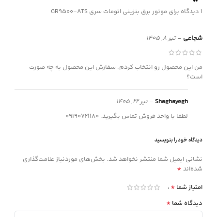
1 دیدگاه برای
موتور برق بنزینی اتومات سری GR9500-ATS
شجاعی
–
تیر 8, 1405
من این محصول رو انتخاب کردم. سفارش این محصول به چه صورت
است؟
Shaghayegh
–
تیر 22, 1405
لطفا با واحد فروش تماس بگیرید. 09190721180
دیدگاه خود را بنویسید
نشانی ایمیل شما منتشر نخواهد شد.
بخش‌های موردنیاز علامت‌گذاری
*
شده‌اند
*
امتیاز شما
*
دیدگاه شما