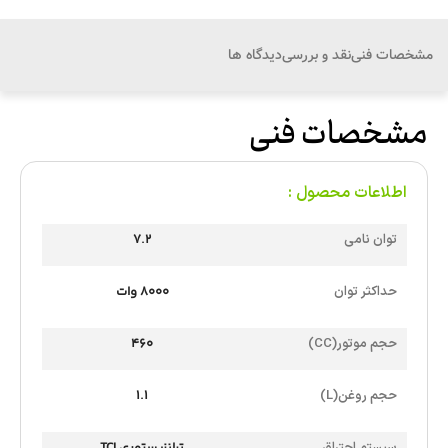
مشخصات فنی
نقد و بررسی
دیدگاه ها
مشخصات فنی
اطلاعات محصول :
توان نامی
7.2
حداکثر توان
8000 وات
حجم موتور(CC)
460
حجم روغن(L)
1.1
سیستم احتراق
ترانزیستوری TCI