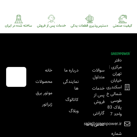
کیفیت صنعتی
دسترس‌پذیری قطعات یدکی
خدمات پس از فروش
ساخته شده در ایران
دفتر
مرکزی :
سوالات
درباره ما
خانه
تهران
متداول
خیابان
نمایندگی
محصولات
اسکندری
خدمات
ها
موتور برق
شمالی خ
پس از
کاتالوگ
طوسی
فروش
ژنراتور
پلاک 83
وبلاگ
گارانتی
واحد 7
sale@greenpower.ir
تماس با ما
شماره