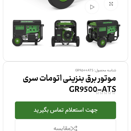
بزرگنمایی تصویر
تماشای ویدئو
شناسه محصول:
GR9500ATS
موتور برق بنزینی اتومات سری
GR9500-ATS
جهت استعلام تماس بگیرید
مقایسه