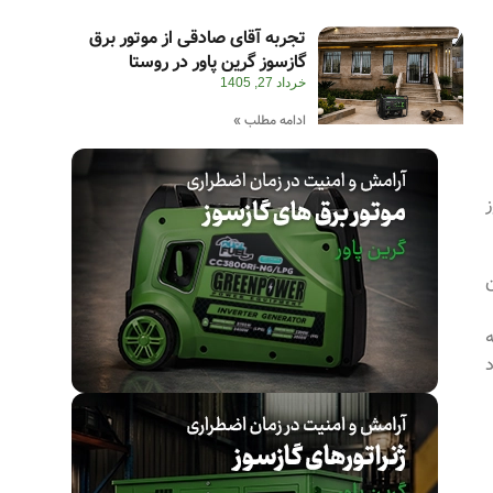
تجربه آقای صادقی از موتور برق
گازسوز گرین پاور در روستا
خرداد 27, 1405
ادامه مطلب »
 کشور جهان
ه