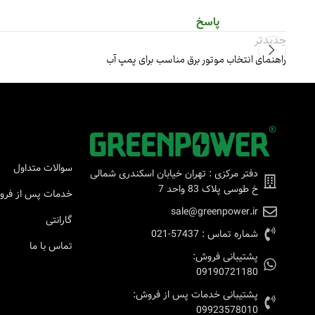
پاسخ
جدیدتر
راهنمای انتخاب موتور برق مناسب برای پمپ آب
سوالات متداول
دفتر مرکزی : تهران خیابان اسکندری شمالی
خ طوسی پلاک 83 واحد 7
خدمات پس از فر
sale@greenpower.ir
گارانتی
شماره تماس : 57437-021
تماس با ما
پشتیبانی فروش:
09190721180
پشتیبانی خدمات پس از فروش:
09923578010