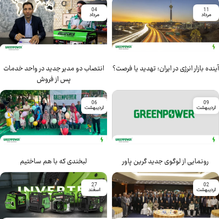
04
11
مرداد
مرداد
آینده بازار انرژی در ایران؛ تهدید یا فرصت؟
انتصاب دو مدیر جدید در واحد خدمات
پس از فروش
06
09
اردیبهشت
اردیبهشت
رونمایی از لوگوی جدید گرین پاور
لبخندی که با هم ساختیم
27
02
اردیبهشت
اسفند