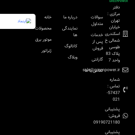
دفتر
مرکزی :
سوالات
درباره ما
خانه
تهران
متداول
خیابان
نمایندگی
محصولات
اسکندری
خدمات
ها
موتور برق
شمالی خ
پس از
کاتالوگ
طوسی
فروش
ژنراتور
پلاک 83
وبلاگ
گارانتی
واحد 7
sale@greenpower.ir
تماس با ما
شماره
تماس :
57437-
021
پشتیبانی
فروش:
09190721180
پشتیبانی