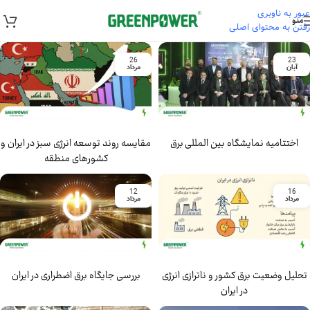
عبور به ناوبری
منو
رفتن به محتوای اصلی
26
23
آبان
مرداد
اختتامیه نمایشگاه بین المللی برق
مقایسه روند توسعه انرژی سبز در ایران و
کشورهای منطقه
12
16
مرداد
مرداد
تحلیل وضعیت برق کشور و ناترازی انرژی
بررسی جایگاه برق اضطراری در ایران
در ایران