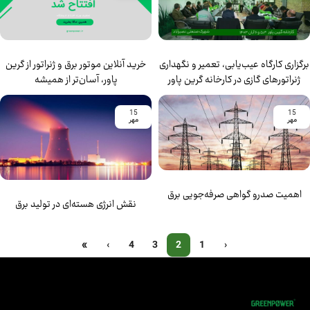
برگزاری کارگاه عیب‌یابی، تعمیر و نگهداری
خرید آنلاین موتور برق و ژنراتور از گرین
ژنراتورهای گازی در کارخانه گرین پاور
پاور، آسان‌تر از همیشه
15
15
مهر
مهر
اهمیت صدرو گواهی صرفه‌جویی برق
نقش انرژی هسته‌ای در تولید برق
»
›
4
3
2
1
‹