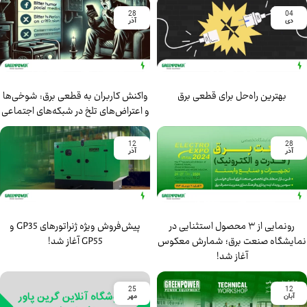
28
04
دی
آذر
بهترین راه‌حل برای قطعی برق
واکنش کاربران به قطعی برق: شوخی‌ها
و اعتراض‌های تلخ در شبکه‌های اجتماعی
12
28
آذر
آذر
رونمایی از ۳ محصول استثنایی در
پیش‌فروش ویژه ژنراتورهای GP35 و
نمایشگاه صنعت برق؛ شمارش معکوس
GP55 آغاز شد!
آغاز شد!
25
12
آبان
مهر