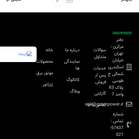
دفتر
مرکزی :
سوالات
درباره ما
خانه
تهران
متداول
خیابان
نمایندگی
محصولات
اسکندری
خدمات
ها
موتور برق
شمالی خ
پس از
کاتالوگ
طوسی
فروش
ژنراتور
پلاک 83
وبلاگ
گارانتی
واحد 7
sale@greenpower.ir
تماس با ما
شماره
تماس :
57437-
021