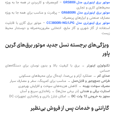
موتور برق اینورتری مدل GR5800i
– کم‌مصرف و کاربردی در همه جا به ویژه
محیط‌های کاری و تجاری
موتور برق اینورتری مدل GR6800Ri
– پرقدرت و مناسب برای همه جا به ویژه
مصارف صنعتی و ابزارهای پرمصرف
موتور برق اینورتری مدل CC3800Ri-NG/LPG
– موتور برق گازی با قابلیت
استفاده از گاز شهری و گاز مایع، انتخابی مقرون‌به‌صرفه و دوستدار محیط
زیست
ویژگی‌های برجسته نسل جدید موتور برق‌های گرین
پاور
تکنولوژی اینورتر
→ برق با کیفیت بالا و بدون نوسان برای دستگاه‌های
حساس
صدای کم
→ عملکرد آرام و بی‌صدا، ایده‌آل برای محیط‌های مسکونی
طراحی جمع‌وجور و قابل‌حمل
→ مناسب برای کمپینگ، سفر و مصارف سیار
مصرف سوخت بهینه
→ کاهش هزینه‌های سوخت و افزایش بهره‌وری
استارت برقی و هندلی
(در برخی مدل‌ها) → راه‌اندازی سریع و آسان
مجهز به خروجی 12 ولت
DC
→ امکان شارژ باتری و راه‌اندازی تجهیزات DC
️
گارانتی و خدمات پس از فروش بی‌نظیر