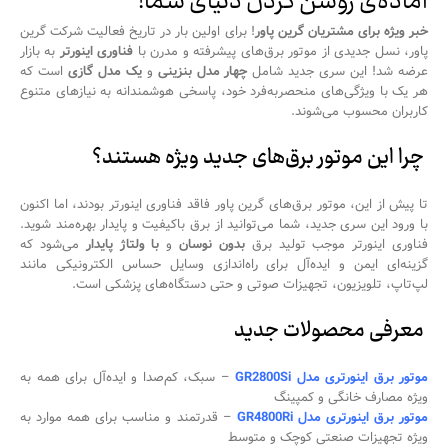
آماده‌ی روشن کردن دنیای شما!
خبر ویژه برای مشتریان گرین پاور
! برای اولین بار در تاریخ فعالیت شرکت گرین
پاور، نسل جدیدی از موتور برق‌های پیشرفته و مدرن با
فناوری اینورتر
به بازار
عرضه شد! این سری جدید شامل
چهار مدل بنزینی
و
یک مدل گازی
است که
هر یک با ویژگی‌های منحصربه‌فرد خود، پاسخی هوشمندانه به نیازهای متنوع
کاربران محسوب می‌شوند.
چرا این موتور برق‌های جدید ویژه هستند؟
تا پیش از این، موتور برق‌های گرین پاور فاقد فناوری اینورتر بودند، اما اکنون
با ورود این سری جدید، شما می‌توانید از برق باکیفیت و پایدار بهره‌مند شوید.
فناوری اینورتر موجب تولید برق
بدون نوسان
و
با ولتاژ پایدار
می‌شود که
گزینه‌ای ایمن و ایده‌آل برای راه‌اندازی وسایل حساس الکترونیکی مانند
لپ‌تاپ، تلویزیون، تجهیزات صوتی و حتی دستگاه‌های پزشکی است.
معرفی محصولات جدید
موتور برق اینورتری مدل GR2800Si
– سبک، کم‌صدا و ایده‌آل برای همه به
ویژه مصارف خانگی و کمپینگ
موتور برق اینورتری مدل GR4800Ri
– قدرتمند و مناسب برای همه موارد به
ویژه تجهیزات صنعتی کوچک و متوسط