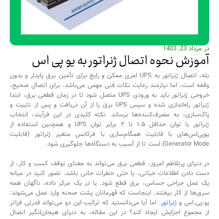
در مرداد 23, 1403
آموزش نحوه اتصال ژنراتور به یو پی اس
بله، اتصال ژنراتور به UPS امری ممکن و رایج برای تأمین برق پایدار و بدون
وقفه است، اما نیازمند رعایت نکات فنی مهمی می‌باشد. برای اتصال صحیح،
خروجی ژنراتور باید به ورودی UPS متصل شود تا در زمان قطعی برق، ابتدا
ژنراتور راه‌اندازی شده و سپس UPS برق را از آن دریافت و پس از تثبیت و
پاک‌سازی، به مصرف‌کننده‌ها برساند. نکته کلیدی در این فرآیند، انتخاب
ژنراتور با توان حداقل ۱.۵ تا ۲ برابر توان UPS و همچنین استفاده از
یو‌پی‌اس‌های با قابلیت همگام‌سازی با فرکانس متغیر ژنراتور (قابلیت
Generator Mode) است تا از آسیب به دستگاه‌ها جلوگیری شود.
در دنیای پرتلاطم امروز، قطعی برق می‌تواند به معنای توقف کسب و کار، از
دست دادن اطلاعات حیاتی، یا حتی خطرات جانی باشد. تصور کنید در میانه‌
یک عمل جراحی حساس، برق قطع شود. یا در یک مرکز داده، ناگهان همه
سرورها از کار بیفتند. اینجاست که قهرمانان پشت صحنه وارد عمل می‌شوند:
یو.پی.اس و
ژنراتور
. اما آیا می‌دانستید که ترکیب این دو می‌تواند قدرتی فراتر
از مجموع اجزایش ایجاد کند؟ در این مقاله، به دنیای هیجان‌انگیز اتصال