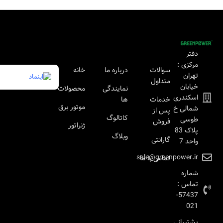
دفتر
مرکزی :
سوالات
درباره ما
خانه
تهران
متداول
خیابان
نمایندگی
محصولات
اسکندری
خدمات
ها
موتور برق
شمالی خ
پس از
کاتالوگ
طوسی
فروش
ژنراتور
پلاک 83
وبلاگ
گارانتی
واحد 7
sale@greenpower.ir
تماس با ما
شماره
تماس :
57437-
021
پشتیبانی