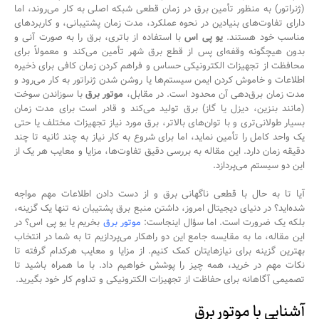
(ژنراتور) به منظور تأمین برق در زمان قطعی شبکه اصلی به کار می‌روند، اما
دارای تفاوت‌های بنیادین در نحوه عملکرد، مدت زمان پشتیبانی، و کاربردهای
مناسب خود هستند.
یو پی اس
با استفاده از باتری، برق را به صورت آنی و
بدون هیچگونه وقفه‌ای پس از قطع برق شهر تأمین می‌کند و معمولاً برای
محافظت از تجهیزات الکترونیکی حساس و فراهم کردن زمان کافی برای ذخیره
اطلاعات و خاموش کردن ایمن سیستم‌ها یا روشن شدن ژنراتور به کار می‌رود و
مدت زمان برق‌دهی آن محدود است. در مقابل،
موتور برق
با سوزاندن سوخت
(مانند بنزین، دیزل یا گاز) برق تولید می‌کند و قادر است برای مدت زمان
بسیار طولانی‌تری و با توان‌های بالاتر، برق مورد نیاز تجهیزات مختلف یا حتی
یک واحد کامل را تأمین نماید، اما برای شروع به کار نیاز به چند ثانیه تا چند
دقیقه زمان دارد. این مقاله به بررسی دقیق تفاوت‌ها، مزایا و معایب هر یک از
این دو سیستم می‌پردازد.
آیا تا به حال با قطعی ناگهانی برق و از دست دادن اطلاعات مهم مواجه
شده‌اید؟ در دنیای دیجیتال امروز، داشتن منبع برق پشتیبان نه تنها یک گزینه،
بلکه یک ضرورت است. اما سؤال اینجاست:
موتور برق
بخریم یا یو پی اس؟ در
این مقاله، ما به مقایسه جامع این دو راهکار می‌پردازیم تا به شما در انتخاب
بهترین گزینه برای نیازهایتان کمک کنیم. از مزایا و معایب هرکدام گرفته تا
نکات مهم در خرید، همه چیز را پوشش خواهیم داد. با ما همراه باشید تا
تصمیمی آگاهانه برای حفاظت از تجهیزات الکترونیکی و تداوم کار خود بگیرید.
آشنایی با موتور برق