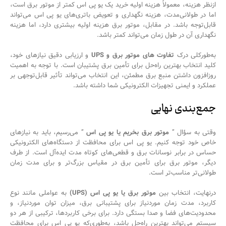
ازنظر هزینه، معمولاً هزینه اولیه خرید یک یو پی اس کمتر از موتور برق است،
اما در طولانی‌مدت، هزینه نگهداری و تعویض باتری‌های یو پی اس می‌تواند
قابل‌توجه باشد. در مقابل، موتور برق هزینه اولیه بیشتری دارد، اما هزینه
نگهداری آن در طول زمان می‌تواند کمتر باشد.
به‌طورکلی درک
تفاوت های موتور برق و
UPS
و ارزیابی دقیق نیازهای خود،
کلید انتخاب بهترین راه‌حل برای تأمین برق پشتیبان است. با توجه به اهمیت
روزافزون داشتن منبع برق مطمئن، این انتخاب می‌تواند تأثیر قابل‌توجهی بر
عملکرد و ایمنی تجهیزات الکترونیکی شما داشته باشد.
جمع‌بندی نهایی
وقتی به سؤال ”
موتور برق بخریم یا یو پی اس
” می‌رسیم، باید به نیازهای
خاص خود توجه کنیم. یو پی اس برای محافظت از دستگاه‌های الکترونیکی
حساس در برابر نوسانات برق و قطعی‌های کوتاه مدت ایده‌آل است. از طرف
دیگر، موتور برق برای تأمین برق در مقیاس بزرگ‌تر و برای مدت زمان
طولانی‌تر مناسب‌تر است.
درنهایت، انتخاب بین
موتور برق یا یو پی اس (UPS)
به عواملی مانند نوع
کاربرد، مدت زمان موردنیاز برای پشتیبانی برق، میزان توان موردنیاز، و
محدودیت‌های فضا و صدا بستگی دارد. برای برخی کاربردها، ترکیبی از هر دو
سیستم می‌تواند بهترین راه‌حل باشد، به‌طوری‌که یو پی اس برای محافظت