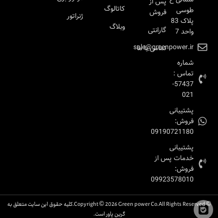
پس از
کاتالوگ
طوسی
فروش
ژنراتور
پلاک 83
وبلاگ
گارانتی
واحد 7
sale@greenpower.ir
تماس با ما
شماره
تماس :
57437-
021
پشتیبانی
فروش:
09190721180
پشتیبانی
خدمات پس از
فروش:
09923578010
© Copyright © 2026 Green power Co.All Rights Reserved.کلیه حقوق این سایت متعلق به
گرین پاور است.