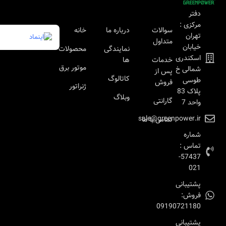
دفتر
مرکزی :
سوالات
درباره ما
خانه
تهران
متداول
خیابان
نمایندگی
محصولات
اسکندری
خدمات
ها
موتور برق
شمالی خ
پس از
کاتالوگ
طوسی
فروش
ژنراتور
پلاک 83
وبلاگ
گارانتی
واحد 7
sale@greenpower.ir
تماس با ما
شماره
تماس :
57437-
021
پشتیبانی
فروش:
09190721180
پشتیبانی