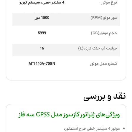
4 سلندر خطی، سیستم توربو
نوع موتور
شارژ، اینتر کولر، آب خنک
1500 دور
دور موتو (RPM)
5999
حجم موتور(CC)
16
ظرفیت آب خنک کاری (L)
MTI440A-70GN
شماره مدل موتور
نقد و بررسی
ویژگی‌های ژنراتور گازسوز مدل GP55 سه فاز
موتور 4 سیلندر خطی طرح استمفورد