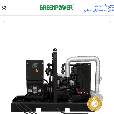
عبور به ناوبری
منو
رفتن به محتوای اصلی
خانه
/
ژنراتور
/
ژنراتور گازسوز