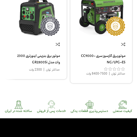
موتوربرق گازسوز سری CC9000-
موتور برق بنزینی اینورتری 2300
NG/LPG-ES
وات مدل GR2800Si
|
حداکثر توان
2300 وات
|
حداکثر توان
7500-8400 وات
کیفیت صنعتی
دسترس‌پذیری قطعات یدکی
خدمات پس از فروش
ساخته شده در ایران