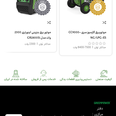
موتوربرق گازسوز سری CC9000-
موتور برق بنزینی اینورتری 2300
NG/LPG-ES
وات مدل GR2800Si
|
حداکثر توان
2300 وات
|
حداکثر توان
7500-8400 وات
کیفیت صنعتی
دسترس‌پذیری قطعات یدکی
خدمات پس از فروش
ساخته شده در ایران
دفتر
مرکزی :