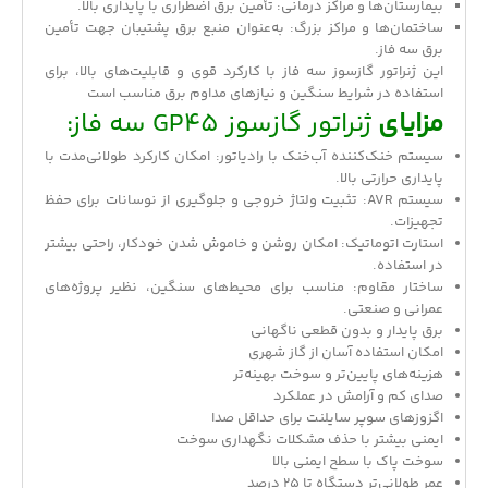
بیمارستان‌ها و مراکز درمانی: تأمین برق اضطراری با پایداری بالا.
ساختمان‌ها و مراکز بزرگ: به‌عنوان منبع برق پشتیبان جهت تأمین
برق سه فاز.
این
ژنراتور گازسوز
سه فاز با کارکرد قوی و قابلیت‌های بالا، برای
استفاده در شرایط سنگین و نیازهای مداوم برق مناسب است
مزایای
ژنراتور گازسوز GP45 سه فاز:
سیستم خنک‌کننده آب‌خنک با رادیاتور: امکان کارکرد طولانی‌مدت با
پایداری حرارتی بالا.
سیستم AVR: تثبیت ولتاژ خروجی و جلوگیری از نوسانات برای حفظ
تجهیزات.
استارت اتوماتیک: امکان روشن و خاموش شدن خودکار، راحتی بیشتر
در استفاده.
ساختار مقاوم: مناسب برای محیط‌های سنگین، نظیر پروژه‌های
عمرانی و صنعتی.
برق پایدار و بدون قطعی ناگهانی
امکان استفاده آسان از گاز شهری
هزینه‌های پایین‌تر و سوخت بهینه‌تر
صدای کم و آرامش در عملکرد
اگزوزهای سوپر سایلنت برای حداقل صدا
ایمنی بیشتر با حذف مشکلات نگهداری سوخت
سوخت پاک با سطح ایمنی بالا
عمر طولانی‌تر دستگاه تا ۲۵ درصد