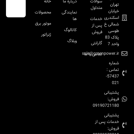
سوالات
درباره ما
خانه
تهران
متداول
خیابان
نمایندگی
محصولات
اسکندری
خدمات
ها
موتور برق
شمالی خ
پس از
کاتالوگ
طوسی
فروش
ژنراتور
پلاک 83
وبلاگ
گارانتی
واحد 7
sale@greenpower.ir
تماس با ما
شماره
تماس :
57437-
021
پشتیبانی
فروش:
09190721180
پشتیبانی
خدمات پس از
فروش: