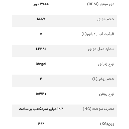
دور موتور (RPM)
3000 دور
حجم موتور
1587
ظرفیت آب رادیاتور(L)
5
شماره مدل موتور
LF481
نوع ژنراتور
Dingol
حجم روغن(L)
4
نوع روغن
10W40
مصرف سوخت (NG)
12.2 میلی مترمکعب بر ساعت
وزن(KG)
492