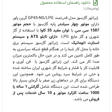
دانلود راهنمای استفاده محصول
توضیحات:
ژنراتور گازسوز مدل قدرتمند GP45-NG/LPG گرین پاور
دارای
موتور چهار سیلندر
پایه گازسوز با
حجم موتور
1587 سی سی
با
توان مفید 35 کاوا
با استفاده از گاز
شهری و گاز مایع LPG
دارای تابلو ATS و سیستم
استارت اتوماتیک
است.
ژنراتور
گازسوز سیستم برق
خانه یا محل کار شما را در هنگام قطع شبکه سراسری به
طور کامل تامین می کند و در عین حال باکمترین میزان
صدا کار می کند. این ژنراتور گازسوز با فن آوری و
قابلیت کار با فشار و شرایط گاز شهری ایران ساخته شده
و حتی در شرایط سرد روشن می شود. همچنین این
دستگاه برای کار در دماهای زیر صفر یا گرمای بسیار بالا
طراحی شده است. این دستگاه شامل
گارانتی 1 ساله یا
1000 ساعت کارکرد موتور و 10 سال خدمات پس از
فروش
می باشد.