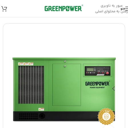
عبور به ناوبری
منو
رفتن به محتوای اصلی
خانه
/
ژنراتور
/
ژنراتور گازسوز