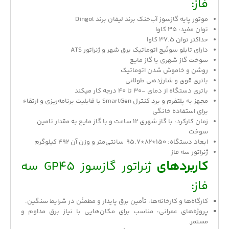
فاز:
موتور پایه گازسوز آب‌خنک برند لیفان برند Dingol
توان مفید: 35 کاوا
حداکثر توان 37.5 کاوا
دارای تابلو سوئیچ اتوماتیک برق شهر و ژنراتور ATS
سوخت گاز شهری یا گاز مایع
روشن و خاموش شدن اتوماتیک
باتری قوی و شارژدهی طولانی
باتری دستگاه از دمای -30 تا 40 درجه کار میکند
مجهز به پلتفرم و برد کنترل SmartGen با قابلیت برنامه‌ریزی و ارتقاء
برای استفاده خانگی
زمان کارکرد: با گاز شهری 12 ساعت و با گاز مایع به مقدار تامین
سوخت
ابعاد دستگاه: 150*82*95.7 سانتی‌متر و وزن آن 492 کیلوگرم
ژنراتور سه فاز
کاربردهای
ژنراتور گازسوز GP45 سه
فاز:
کارگاه‌ها و کارخانه‌ها: تأمین برق پایدار و مطمئن در شرایط سنگین.
پروژه‌های عمرانی: مناسب برای مکان‌هایی با نیاز برق مداوم و
مستمر.