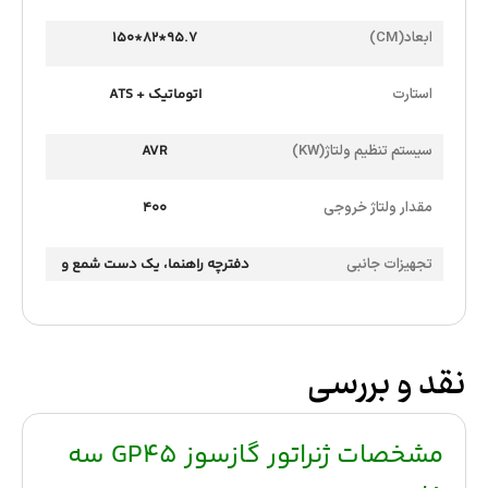
ابعاد(CM)
95.7*82*150
استارت
اتوماتیک + ATS
سیستم تنظیم ولتاژ(KW)
AVR
مقدار ولتاژ خروجی
400
تجهیزات جانبی
دفترچه راهنما، یک دست شمع و
آچار شمع ، فیلتر روغن و قیف
روغن، تسمه تایمینگ، ذغال
نقد و بررسی
آلترناتور ، دوشاخه، قلاب بارگیری
مشخصات ژنراتور گازسوز GP45 سه