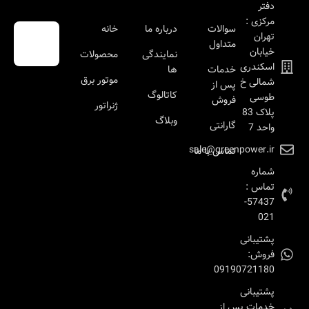
دفتر
مرکزی :
سوالات
درباره ما
خانه
تهران
متداول
خیابان
نمایندگی
محصولات
اسکندری
خدمات
ها
موتور برق
شمالی خ
پس از
کاتالوگ
طوسی
فروش
ژنراتور
پلاک 83
وبلاگ
گارانتی
واحد 7
sale@greenpower.ir
تماس با ما
شماره
تماس :
57437-
021
پشتیبانی
فروش:
09190721180
پشتیبانی
خدمات پس از