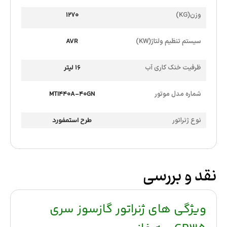
وزن(KG)
1270
سیستم تنظیم ولتاژ(KW)
AVR
ظرفیت خنک کاری آب
16 لیتر
شماره مدل موتور
MTI440A-40GN
نوع ژنراتور
طرح استمفورد
نقد و بررسی
ویژگی های ژنراتور گازسوز سری