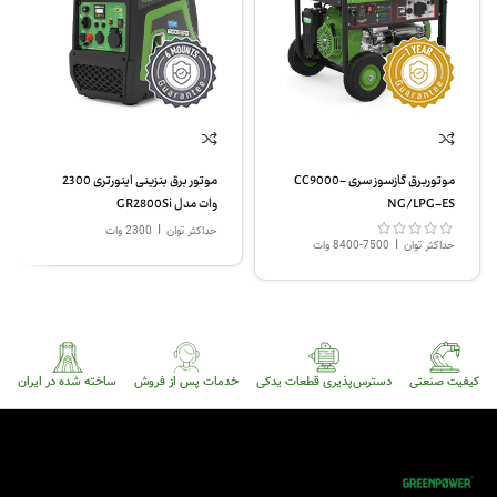
موتوربرق گازسوز سری CC9000-
موتور برق بنزینی اینورتری 2300
NG/LPG-ES
وات مدل GR2800Si
|
حداکثر توان
2300 وات
|
حداکثر توان
7500-8400 وات
کیفیت صنعتی
دسترس‌پذیری قطعات یدکی
خدمات پس از فروش
ساخته شده در ایران