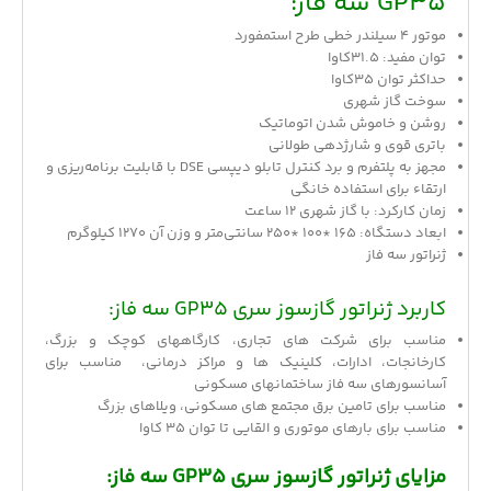
GP35 سه فاز:
موتور 4 سیلندر خطی طرح استمفورد
توان مفید: 31.5کاوا
حداکثر توان 35کاوا
سوخت گاز شهری
روشن و خاموش شدن اتوماتیک
باتری قوی و شارژدهی طولانی
مجهز به پلتفرم و برد کنترل تابلو دیپسی DSE با قابلیت برنامه‌ریزی و
ارتقاء برای استفاده خانگی
زمان کارکرد: با گاز شهری 12 ساعت
ابعاد دستگاه: 165 *100 *250 سانتی‌متر و وزن آن 1270 کیلوگرم
ژنراتور سه فاز
کاربرد
ژنراتور گازسوز سری GP35 سه فاز:
مناسب برای شرکت های تجاری، کارگاههای کوچک و بزرگ،
کارخانجات، ادارات، کلینیک ها و مراکز درمانی، مناسب برای
آسانسورهای سه فاز ساختمانهای مسکونی
مناسب برای تامین برق مجتمع های مسکونی، ویلاهای بزرگ
مناسب برای بارهای موتوری و القایی تا توان 35 کاوا
مزایای ژنراتور گازسوز سری GP35 سه فاز: