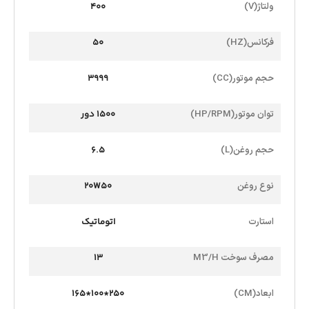
ولتاژ(V)
400
فرکانس(HZ)
50
حجم موتور(CC)
3999
توان موتور(HP/RPM)
1500 دور
حجم روغن(L)
6.5
نوع روغن
20W50
استارت
اتوماتیک
مصرف سوخت M3/H
13
ابعاد(CM)
250*100*165