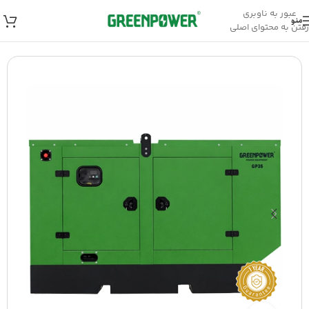
عبور به ناوبری
منو
رفتن به محتوای اصلی
خانه
/
ژنراتور
/
ژنراتور گازسوز