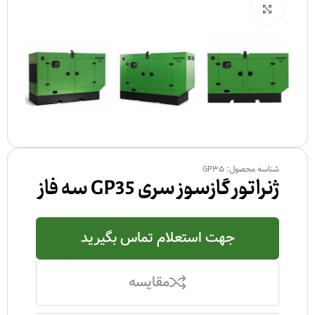
بزرگنمایی تصویر
شناسه محصول:
GP35
ژنراتور گازسوز سری GP35 سه فاز
جهت استعلام تماس بگیرید
مقایسه