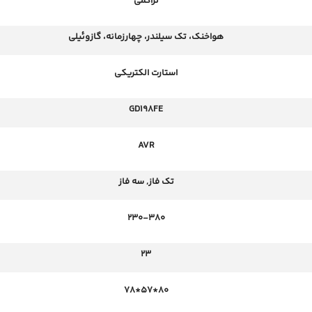
تراکمی
هواخنک، تک سیلندر، چهارزمانه، گازوئیلی
استارت الکتریکی
GD198FE
AVR
تک فاز
,
سه فاز
230-380
23
80*57*78