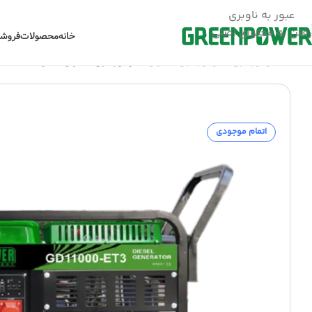
عبور به ناوبری
رفتن به محتوای اصلی
خانه
محصولات
فروشگ
خانه
/
موتور برق
/
موتور برق دیزلی
/
موتور برق دیزلی مدل GD11000-ET3
اتمام موجودی