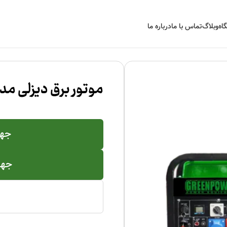
اه
وبلاگ
تماس با ما
درباره ما
موتور برق دیزلی مدل 1000-ET3
جهت
جهت