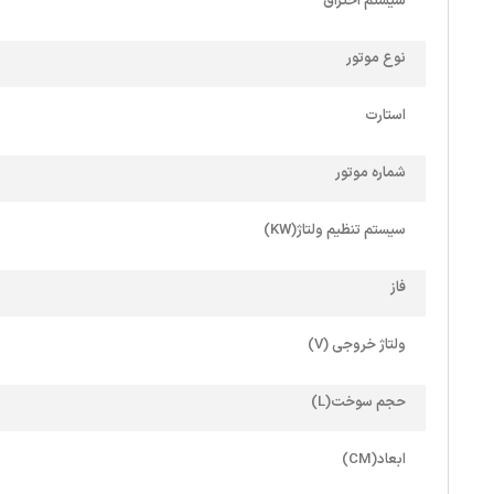
سیستم احتراق
نوع موتور
استارت
شماره موتور
سیستم تنظیم ولتاژ(KW)
فاز
ولتاژ خروجی (V)
حجم سوخت(L)
ابعاد(CM)