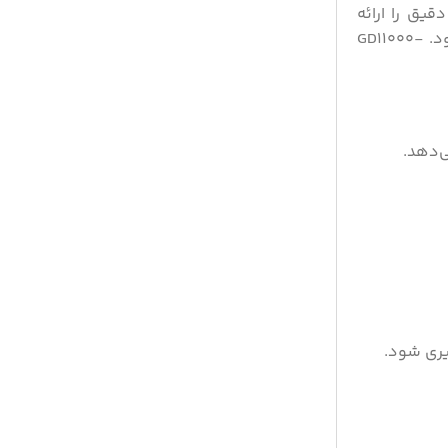
یجیتال 3 کاره، کارکردی ایمن و دقیق را ارائه
می‌دهد. با وجود دو دسته، دو چرخ بزرگ و باتری قدرتمند 30 آمپر ساعت، حمل و راه‌اندازی دستگاه به آسانی انجام می‌شود. GD11000-
ی‌دهد.
یری شود.