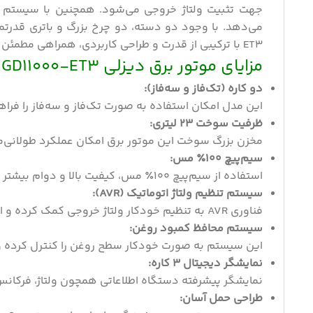
ET3 با ترکیبی از قدرت و طراحی کاربردی، همراهی مطمئن برای مصارف صنعتی و تجاری است.
مزایای موتور برق دیزلی GD11000-ET3
دو کاره (تک‌فاز و سه‌فاز):
این مدل امکان استفاده به صورت تک‌فاز و سه‌فاز را فرا
ظرفیت سوخت 23 لیتری:
مخزن بزرگ سوخت این موتور برق امکان عملکرد طولانی‌مد
سیم‌پیچ 100٪ مس:
استفاده از سیم‌پیچ 100٪ مس، کیفیت بالا و دوام بیشتر دستگاه را تضمین کرده و بازدهی بهتری ارائه می‌دهد.
سیستم تنظیم ولتاژ اتوماتیک (AVR):
فناوری AVR به تنظیم خودکار ولتاژ خروجی کمک کرده و از آسیب به تجهیزات حساس جلوگیری می‌کند.
سیستم محافظ کمبود روغن:
این سیستم به صورت خودکار سطح روغن را کنترل کرده و 
نمایشگر دیجیتال 3 کاره:
نمایشگر پیشرفته دستگاه اطلاعاتی همچون ولتاژ، فرکان
طراحی حمل آسان: