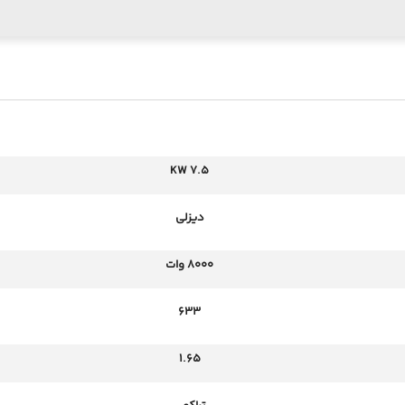
7.5 KW
دیزلی
8000 وات
633
1.65