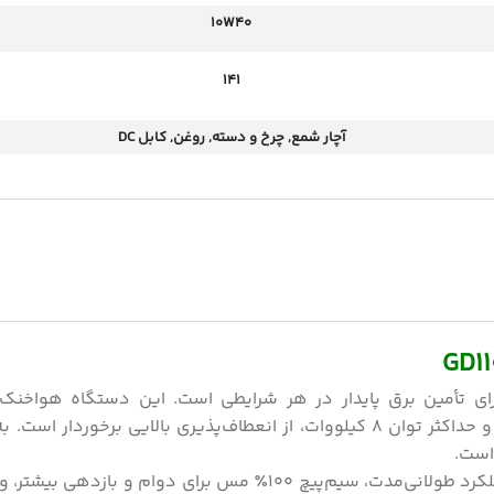
10W40
141
آچار شمع
,
چرخ و دسته
,
روغن
,
کابل DC
GD1
G یک انتخاب حرفه‌ای برای تأمین برق پایدار در هر شرایطی است. این دستگاه هوا
چهارزمانه و گازوئیلی بوده و با توان نامی 7.5 کیلووات و حداکثر توان 8 کیلووات، از انعطاف‌پذیری بالایی 
است.