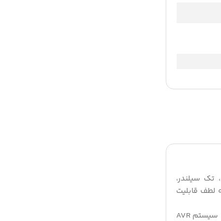
خنک، تک سیلندر،
برخوردار است. به لطف قابلیت
طراحی پیشرفته آن شامل مخزن سوخت 23 لیتری برای عملکرد طولانی‌مدت، سیم‌پیچ 100٪ مس برای دوام و بازدهی بیشتر، و سیستم AVR