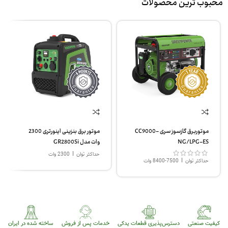
محبوب ترین محصولات
موتوربرق گازسوز سری CC9000-
موتور برق بنزینی اینورتری 2300
NG/LPG-ES
وات مدل GR2800Si
|
حداکثر توان
2300 وات
|
حداکثر توان
7500-8400 وات
کیفیت صنعتی
دسترس‌پذیری قطعات یدکی
خدمات پس از فروش
ساخته شده در ایران