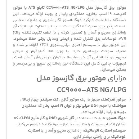
موتور برق گازسوز مدل
CC9000-ATS NG/LPG تابلو ATS
با موتور
قدرتمند 19 اسب بخاری، عملکردی پایدار و بهینه ارائه می‌دهد. این
دستگاه با قابلیت کارکرد دوگانه‌سوز (گاز شهری و مایع)، انتخابی
انعطاف‌پذیر برای مصرف‌کنندگان است. سیستم استارت اتوماتیک آن
راه‌اندازی سریع و آسان را تضمین کرده و به لطف تثبیت‌کننده ولتاژ
AVR، نوسانات برق کنترل شده و ایمنی وسایل برقی حفظ می‌شود.
این موتور برق با سیستم احتراق ترانزیستوری (TCI) کارآمدتر شده و
مصرف سوخت بهینه‌تری دارد. با وزن 105 کیلوگرم و طراحی
جمع‌وجور، جابه‌جایی آن در مقایسه با توان خروجی‌اش آسان است.
تجهیزات جانبی کامل این دستگاه نیز راه‌اندازی سریع و بی‌دردسر را
ممکن می‌سازد.
مزایای
موتور برق گازسوز مدل
CC9000-ATS NG/LPG
موتور قدرتمند:
مجهز به یک موتور
گازی، تک سیلندر، چهار زمانه،
هواخنک
با حجم
550 میلی‌لیتر
و توان
19 اسب بخار
که عملکردی
بهینه و پایدار ارائه می‌دهد.
دوگانه‌سوز:
قابلیت استفاده از
گاز شهری (NG) و گاز مایع (LPG)
، که
امکان انتخاب سوخت را متناسب با نیاز مصرف‌کننده فراهم می‌کند.
سیستم استارت اتوماتیک:
راه‌اندازی سریع و آسان با
استارت
اتوماتیک
برای راحتی بیشتر کاربر.