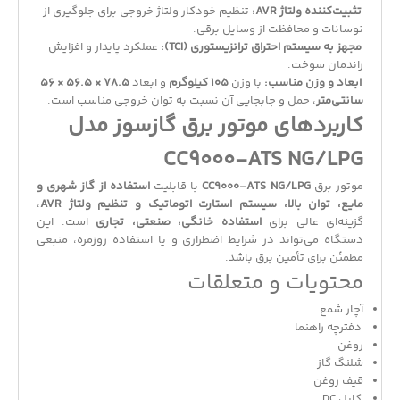
تثبیت‌کننده ولتاژ AVR:
تنظیم خودکار ولتاژ خروجی برای جلوگیری از
نوسانات و محافظت از وسایل برقی.
مجهز به سیستم احتراق ترانزیستوری (TCI):
عملکرد پایدار و افزایش
راندمان سوخت.
ابعاد و وزن مناسب:
با وزن
105 کیلوگرم
و ابعاد
78.5 × 56.5 × 56
سانتی‌متر
، حمل و جابجایی آن نسبت به توان خروجی مناسب است.
کاربردهای موتور برق گازسوز مدل
CC9000-ATS NG/LPG
موتور برق
CC9000-ATS NG/LPG
با قابلیت
استفاده از گاز شهری و
مایع، توان بالا، سیستم استارت اتوماتیک و تنظیم ولتاژ AVR
،
گزینه‌ای عالی برای
استفاده خانگی، صنعتی، تجاری
است. این
دستگاه می‌تواند در شرایط اضطراری و یا استفاده روزمره، منبعی
مطمئن برای تأمین برق باشد.
محتویات و متعلقات
آچار شمع
دفترچه راهنما
روغن
شلنگ گاز
قیف روغن
کابل DC