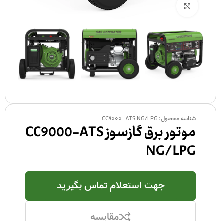
بزرگنمایی تصویر
شناسه محصول:
CC9000-ATS NG/LPG
موتور برق گازسوز CC9000-ATS
NG/LPG
جهت استعلام تماس بگیرید
مقایسه