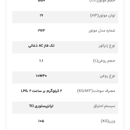
حجم موتور(CC)
550
توان موتور(HP)
19
شماره مدل موتور
196F
نوع ژنراتور
تک فاز AC ذغالی
حجم روغن(L)
1.1
نوع روغن
10W40
مصرف سوخت(KG/M3)
2 کیلوگرم بر ساعت LPG، 2
متبرمکعب بر ساعت NG
سیستم احتراق
ترانزیستوری TCI
وزن(KG)
105