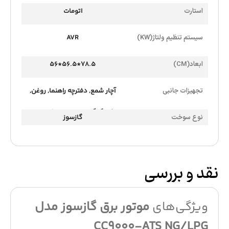
استارت
اتومات
سیستم تنظیم ولتاژ(KW)
AVR
ابعاد(CM)
78.5*56.5*56
تجهیزات جانبی
آچار شمع
,
دفترچه راهنما
,
روغن
,
شلنگ گاز
,
قیف روغن
,
کابل DC
نوع سوخت
گازسوز
نقد و بررسی
ویژگی‌های
موتور برق گازسوز مدل
CC9000-ATS NG/LPG