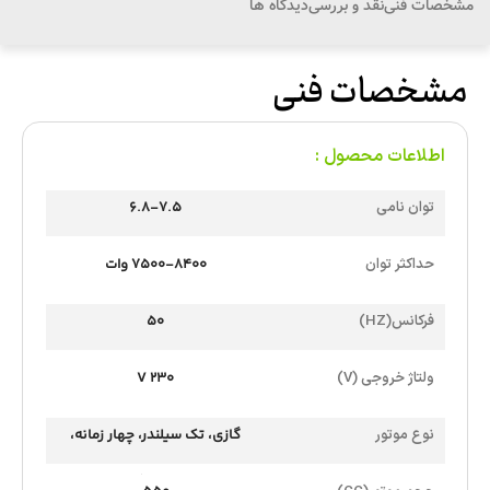
مشخصات فنی
نقد و بررسی
دیدگاه ها
مشخصات فنی
اطلاعات محصول :
توان نامی
6.8-7.5
حداکثر توان
7500-8400 وات
فرکانس(HZ)
50
ولتاژ خروجی (V)
230 V
نوع موتور
گازی، تک سیلندر، چهار زمانه،
هواخنک