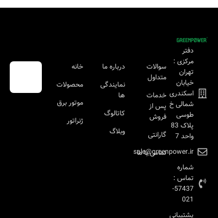
دفتر
مرکزی :
سوالات
درباره ما
خانه
تهران
متداول
خیابان
نمایندگی
محصولات
اسکندری
خدمات
ها
موتور برق
شمالی خ
پس از
کاتالوگ
طوسی
فروش
ژنراتور
پلاک 83
وبلاگ
گارانتی
واحد 7
sale@greenpower.ir
تماس با ما
شماره
تماس :
57437-
021
پشتیبانی