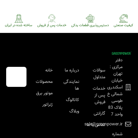
کیفیت صنعتی
دسترس‌پذیری قطعات یدکی
خدمات پس از فروش
ساخته شده در ایران
دفتر
مرکزی :
سوالات
درباره ما
خانه
تهران
متداول
خیابان
نمایندگی
محصولات
اسکندری
خدمات
ها
موتور برق
شمالی خ
پس از
کاتالوگ
طوسی
فروش
ژنراتور
پلاک 83
وبلاگ
گارانتی
واحد 7
sale@greenpower.ir
تماس با ما
شماره