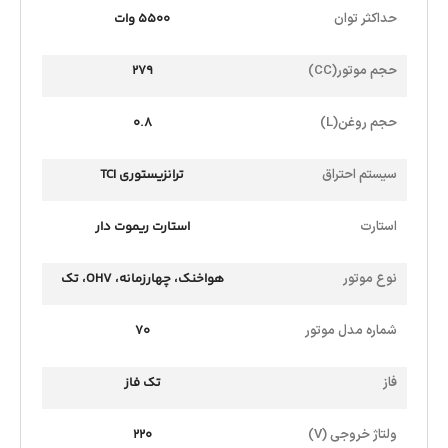
حداکثر توان
5500 وات
حجم موتور(CC)
279
حجم روغن(L)
0.8
سیستم احتراق
ترانزیستوری TCI
استارت
استارت ریموت دار
نوع موتور
هواخنک، چهارزمانه، OHV، تک
سیلندر
شماره مدل موتور
70
فاز
تک فاز
ولتاژ خروجی (V)
220