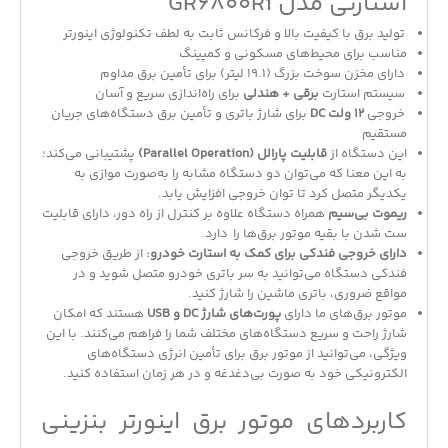
استارتی مدل GR6800Ri
تولید برق با کیفیت بالا و فرکانس ثابت به لطف تکنولوژی اینورتر
مناسب برای محیط‌های مسکونی و کمپینگ
دارای مخزن سوخت بزرگ (19.1 لیتر) برای تأمین برق مداوم
سیستم استارت
برقی + هندلی
برای راه‌اندازی سریع و آسان
خروجی
12 ولت DC
برای شارژ باتری و تأمین برق دستگاه‌های جریان
مستقیم
این دستگاه از
قابلیت پارالل (Parallel Operation)
پشتیبانی می‌کند؛
به این معنا که می‌توان دو دستگاه مشابه را به‌صورت موازی به
یکدیگر متصل کرد تا توان خروجی افزایش یابد.
ریموت بی‌سیم
همراه دستگاه علاوه بر کنترل از راه دور، دارای قابلیت
ست شدن با بقیه موتور برق‌ها را دارد.
دارای خروجی فندکی برای کمک به استارت خودرو:
از طریق خروجی
فندکی دستگاه می‌توانید به سر باتری خودرو متصل شوید و در
مواقع ضروری، باتری ماشین را شارژ کنید.
موتور برق‌های ما دارای
پورت‌های شارژ DC و USB
هستند که امکان
شارژ راحت و سریع دستگاه‌های مختلف شما را فراهم می‌کنند. با این
ویژگی، می‌توانید از موتور برق برای تأمین انرژی دستگاه‌های
الکترونیکی خود به صورت بی‌دغدغه و در هر زمان استفاده کنید.
کاربردهای موتور برق اینورتر بنزینی