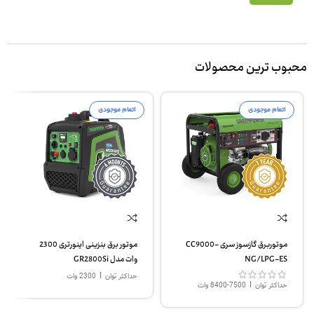
محبوب ترین محصولات
اتمام موجودی
اتمام موجودی
موتوربرق گازسوز سری CC9000-
موتور برق بنزینی اینورتری 2300
NG/LPG-ES
وات مدل GR2800Si
|
حداکثر توان
2300 وات
|
حداکثر توان
7500-8400 وات