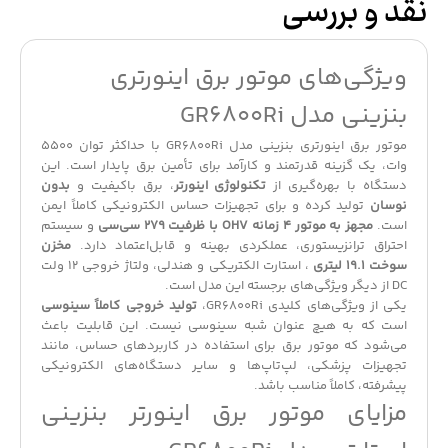
نقد و بررسی
ویژگی‌های موتور برق اینورتری
بنزینی مدل GR6800Ri
موتور برق اینورتری بنزینی مدل GR6800Ri با حداکثر توان 5500
وات، یک گزینه قدرتمند و کارآمد برای تأمین برق پایدار است. این
دستگاه با بهره‌گیری از
تکنولوژی اینورتر
، برق باکیفیت و
بدون
نوسان
تولید کرده و برای تجهیزات حساس الکترونیکی کاملاً ایمن
است.
مجهز به موتور 4 زمانه OHV با ظرفیت 279 سی‌سی
و سیستم
احتراق ترانزیستوری، عملکردی بهینه و قابل‌اعتماد دارد.
مخزن
سوخت 19.1 لیتری
، استارت الکتریکی و هندلی، ولتاژ خروجی 12 ولت
DC از دیگر ویژگی‌های برجسته این مدل است.
یکی از ویژگی‌های کلیدی GR6800Ri،
تولید خروجی کاملاً سینوسی
است که به هیچ عنوان شبه سینوسی نیست. این قابلیت باعث
می‌شود که موتور برق برای استفاده در کاربردهای حساس، مانند
تجهیزات پزشکی، لپ‌تاپ‌ها و سایر دستگاه‌های الکترونیکی
پیشرفته، کاملاً مناسب باشد.
مزایای موتور برق اینورتر بنزینی