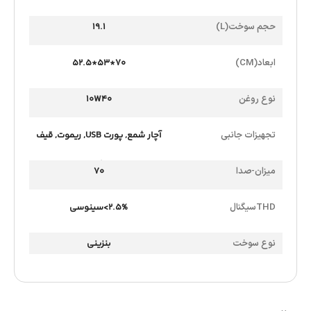
حجم سوخت(L)
19.1
ابعاد(CM)
70*53*52.5
نوع روغن
10W40
تجهیزات جانبی
آچار شمع
,
پورت USB
,
ریموت
,
قیف
روغن
,
کابل DC
میزان-صدا
70
THDسیگنال
2.5%>سینوسی
نوع سوخت
بنزینی