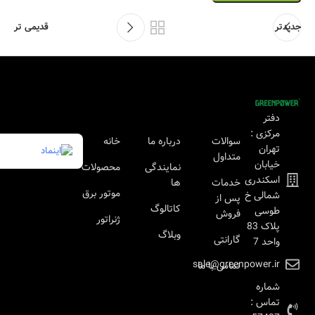
جدیدتر
قدیمی تر
دفتر
مرکزی :
سوالات
درباره ما
خانه
تهران
متداول
خیابان
نمایندگی
محصولات
اسکندری
خدمات
ها
موتور برق
شمالی خ
پس از
کاتالوگ
طوسی
فروش
ژنراتور
پلاک 83
وبلاگ
گارانتی
واحد 7
sale@greenpower.ir
تماس با ما
شماره
تماس :