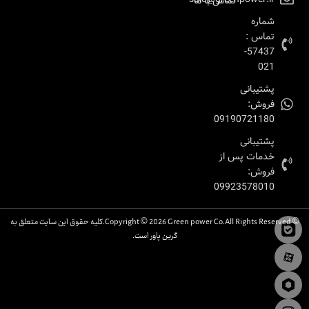
تماس با ما
شماره
تماس :
57437-
021
پشتیبانی
فروش:
09190721180
پشتیبانی
خدمات پس از
فروش:
09923578010
© Copyright © 2026 Green power Co.All Rights Reserved.کلیه حقوق این سایت متعلق به
گرین پاور است.