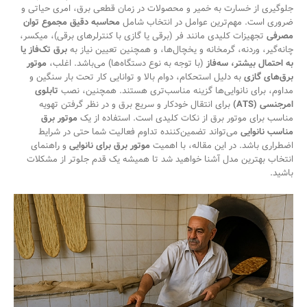
جلوگیری از خسارت به خمیر و محصولات در زمان قطعی برق، امری حیاتی و
ضروری است. مهم‌ترین عوامل در انتخاب شامل
محاسبه دقیق مجموع توان
مصرفی
تجهیزات کلیدی مانند فر (برقی یا گازی با کنترلرهای برقی)، میکسر،
چانه‌گیر، وردنه، گرمخانه و یخچال‌ها، و همچنین تعیین نیاز به
برق تک‌فاز یا
به احتمال بیشتر، سه‌فاز
(با توجه به نوع دستگاه‌ها) می‌باشد. اغلب،
موتور
برق‌های گازی
به دلیل استحکام، دوام بالا و توانایی کار تحت بار سنگین و
مداوم، برای نانوایی‌ها گزینه مناسب‌تری هستند. همچنین، نصب
تابلوی
امرجنسی (ATS)
برای انتقال خودکار و سریع برق و در نظر گرفتن تهویه
مناسب برای موتور برق از نکات کلیدی است.
استفاده از یک
موتور برق
مناسب نانوایی
می‌تواند تضمین‌کننده تداوم فعالیت شما حتی در شرایط
اضطراری باشد. در این مقاله، با اهمیت
موتور برق برای نانوایی
و راهنمای
انتخاب بهترین مدل آشنا خواهید شد تا همیشه یک قدم جلوتر از مشکلات
باشید.