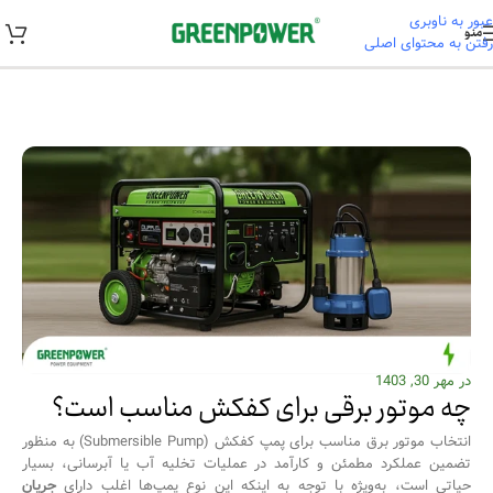
عبور به ناوبری
منو
رفتن به محتوای اصلی
خانه
/
راهنمای خرید و نصب
در مهر 30, 1403
چه موتور برقی برای کفکش مناسب است؟
انتخاب موتور برق مناسب برای پمپ کفکش (Submersible Pump) به منظور
تضمین عملکرد مطمئن و کارآمد در عملیات تخلیه آب یا آبرسانی، بسیار
حیاتی است، به‌ویژه با توجه به اینکه این نوع پمپ‌ها اغلب دارای
جریان