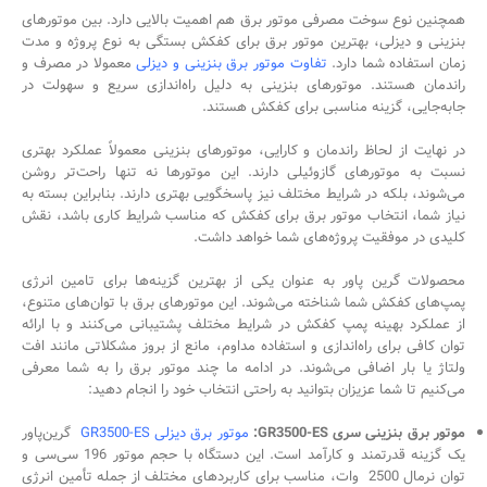
همچنین نوع سوخت مصرفی موتور برق هم اهمیت بالایی دارد. بین موتورهای
بنزینی و دیزلی، بهترین موتور برق برای کفکش بستگی به نوع پروژه و مدت
زمان استفاده شما دارد.
تفاوت موتور برق بنزینی و دیزلی
معمولا در مصرف و
راندمان هستند. موتورهای بنزینی به دلیل راه‌اندازی سریع و سهولت در
جابه‌جایی، گزینه مناسبی برای کفکش هستند.
در نهایت از لحاظ راندمان و کارایی، موتورهای بنزینی معمولاً عملکرد بهتری
نسبت به موتورهای گازوئیلی دارند. این موتورها نه تنها راحت‌تر روشن
می‌شوند، بلکه در شرایط مختلف نیز پاسخگویی بهتری دارند. بنابراین بسته به
نیاز شما، انتخاب موتور برق برای کفکش که مناسب شرایط کاری باشد، نقش
کلیدی در موفقیت پروژه‌های شما خواهد داشت.
محصولات گرین پاور به عنوان یکی از بهترین گزینه‌ها برای تامین انرژی
پمپ‌های کفکش شما شناخته می‌شوند. این موتورهای برق با توان‌های متنوع،
از عملکرد بهینه پمپ کفکش در شرایط مختلف پشتیبانی می‌کنند و با ارائه
توان کافی برای راه‌اندازی و استفاده مداوم، مانع از بروز مشکلاتی مانند افت
ولتاژ یا بار اضافی می‌شوند. در ادامه ما چند موتور برق را به شما معرفی
می‌کنیم تا شما عزیزان بتوانید به راحتی انتخاب خود را انجام دهید:
موتور برق بنزینی سری GR3500-ES:
موتور برق دیزلی GR3500-ES
گرین‌پاور
یک گزینه قدرتمند و کارآمد است. این دستگاه با حجم موتور 196 سی‌سی و
توان نرمال 2500
وات، مناسب برای کاربردهای مختلف از جمله تأمین انرژی