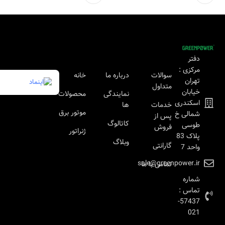
دفتر
مرکزی :
سوالات
درباره ما
خانه
تهران
متداول
خیابان
نمایندگی
محصولات
اسکندری
خدمات
ها
موتور برق
شمالی خ
پس از
کاتالوگ
طوسی
فروش
ژنراتور
پلاک 83
وبلاگ
گارانتی
واحد 7
sale@greenpower.ir
تماس با ما
شماره
تماس :
57437-
021