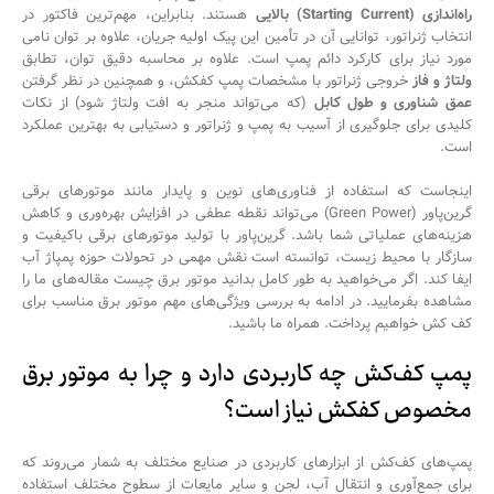
راه‌اندازی (Starting Current) بالایی
هستند. بنابراین، مهم‌ترین فاکتور در
انتخاب ژنراتور، توانایی آن در تأمین این پیک اولیه جریان، علاوه بر توان نامی
مورد نیاز برای کارکرد دائم پمپ است. علاوه بر محاسبه دقیق توان، تطابق
ولتاژ و فاز
خروجی ژنراتور با مشخصات پمپ کفکش، و همچنین در نظر گرفتن
عمق شناوری و طول کابل
(که می‌تواند منجر به افت ولتاژ شود) از نکات
کلیدی برای جلوگیری از آسیب به پمپ و ژنراتور و دستیابی به بهترین عملکرد
است.
اینجاست که استفاده از فناوری‌های نوین و پایدار مانند موتورهای برقی
گرین‌پاور (Green Power) می‌تواند نقطه عطفی در افزایش بهره‌وری و کاهش
هزینه‌های عملیاتی شما باشد. گرین‌پاور با تولید موتورهای برقی باکیفیت و
سازگار با محیط زیست، توانسته است نقش مهمی در تحولات حوزه پمپاژ آب
ایفا کند. اگر می‌خواهید به طور کامل بدانید موتور برق چیست مقاله‌های ما را
مشاهده بفرمایید. در ادامه به بررسی ویژگی‌های مهم موتور برق مناسب برای
کف کش خواهیم پرداخت. همراه ما باشید.
پمپ کف‌کش چه کاربردی دارد و چرا به موتور برق
مخصوص کفکش نیاز است؟
پمپ‌های کف‌کش از ابزارهای کاربردی در صنایع مختلف به شمار می‌روند که
برای جمع‌آوری و انتقال آب، لجن و سایر مایعات از سطوح مختلف استفاده