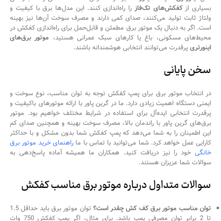
بسیاری از
کفکش‌های تک‌فاز
را راه‌اندازی کنند. این مدل‌ها برق با کیفیت و
ولتاژ ثابت تولید می‌کنند، صدای کمی دارند و مصرف سوخت آن‌ها نیز بهینه
است. اگر به دنبال یک موتور برق مطمئن و قابل‌حمل برای راه‌اندازی کفکش در
محیط‌های مسکونی، باغ یا کارهای سبک عمرانی هستید،
موتور برق‌های
اینورتری
پرقدرت می‌توانند انتخابی هوشمندانه باشند.
سخن پایانی
در انتخاب موتور برق برای پمپ کفکش توجه به توان مناسب، نوع سوخت و
ایمنی دستگاه اهمیت زیادی دارد. ما در گرین پاور با ارائه موتورهای باکیفیت و
پرقدرت انتخابی ایده‌آل برای استفاده در شرایط مختلف خواهیم بود. موتور
برق‌های گرین پاور با راندمان بالا، مصرف سوخت بهینه و همچنین صدای کم
این اطمینان را به شما می‌دهد که پمپ کفکش شما بدون مشکل و با حداکثر
کارایی عمل خواهد کرد. شما می‌توانید با تماس با ما
راهنمای خرید موتور برق
خانگی
خود را نیز دریافت کنید. همکاران ما همیشه آماده پاسخ‌دهی به
سوالات شما عزیزان هستند.
سوالات متداول درباره موتور برق مناسب کفکش
توان مناسب موتور برق کف کش چقدر است؟
توان موتور برق باید حداقل 1.5
تا 2 برابر توان مصرفی پمپ باشد. برای مثال، اگر پمپ کفکش 750 وات