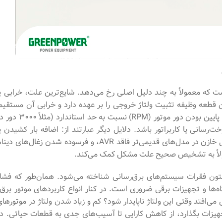
 که معمولاً به چند دلیل اصلی رخ می‌دهد. شایع‌ترین علت، خرابی یا
ه نام رگولاتور ولتاژ اتوماتیک (AVR) است. این قطعه وظیفه تثبیت ولتاژ خروجی را بر عهده دارد و خرابی آن مستقیما
منجر به افت یا نوسان شدید ولتاژ می‌شود. دلیل احتمالی بعدی، پایین بودن دور موتور (RPM) نسبت به حد استاندارد 
سانی یا کاربراتور باشد. دلایل دیگر عبارتند از: اضافه بار کشیدن یا
اتصال دستگاه‌هایی با توان مصرفی بالاتر از ظرفیت ژنراتور، خرابی خازن در مدل‌های قدیمی‌تر فاقد AVR، و فرسوده شدن زغال‌های دی
ستون فقرات سیستم‌های برق‌رسانی شناخته می‌شود. همان‌طور که فشار
ها و تجهیزات برقی ضروری است. در کنار انواع کاربردهای موتور برق،
می‌افتد وقتی این ولتاژ ناپایدار شود؟ کم و زیاد شدن ولتاژ در موتورهای
هیزات بگذارد، از کاهش کارایی تا آسیب‌های جدی به قطعات حیاتی. در