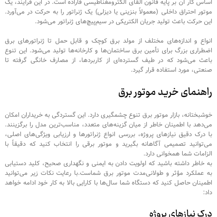
اساس کار آن بر پایه قانون القای الکترومغناطیسی فاراده است. در این فرآیند، یک
موتور احتراق داخلی (معمولاً بنزینی یا دیزلی) یک ژنراتور را به حرکت در می‌آورد.
این حرکت باعث تولید جریان الکتریکی در سیم‌پیچ‌های ژنراتور می‌شود.
انواع و اندازه‌های مختلف از مولد برق کوچک و قابل حمل تا ژنراتورهای برق
اضطراری بزرگ برای تأمین برق ساختمان‌ها و کارخانه‌ها تولید می‌شود. این تنوع
باعث می‌شود که در طیف گسترده‌ای از کاربردها، از مصارف خانگی گرفته تا
صنعتی، مورد استفاده قرار گیرد.
راهنمای خرید موتور برق
خوشبختانه، بازار موتور برق تنوع چشمگیری دارد. این گستردگی به خریداران امکان
می‌دهد با اطمینان خاطر از میان گزینه‌های متعدد، مناسب‌ترین مدل را برگزینند.
با درک دقیق نیازهای پروژه، بررسی انواع ژنراتورها و ارزیابی ویژگی‌های اصلی،
می‌توانید تصمیمی آگاهانه بگیرید و موتور برقی را انتخاب کنید که دقیقاً با
الزامات شما همخوانی دارد.
به خاطر داشته باشید که اولویت دادن به ایمنی و نگهداری صحیح، کلید دستیابی
به عملکرد مؤثر و طولانی‌مدت موتور برق شماست.با رعایت نکات زیر می‌توانید
اطمینان حاصل کنید که دستگاه شما سال‌ها با کارایی بالا به کار خود ادامه خواهد
داد:
درک نیازهای پروژه