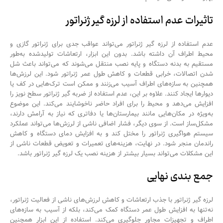
تاثیرات عدم استفاده از لرزه گیر ژنراتور
عدم استفاده از لرزه گیر ژنراتور می‌تواند عواقب جدی برای
ژنراتور
گازی و
محیط اطراف آن داشته باشد. بدون این ابزار، ارتعاشات تولیدشده به‌طور
مستقیم به بدنه دستگاه و پایه نصب منتقل می‌شوند که می‌تواند باعث شل
شدن اتصالات، خرابی قطعات و کاهش طول عمر ژنراتور شود. این لرزش‌ها
همچنین به سازه‌های اطراف آسیب می‌زنند و ممکن است ترک‌هایی در کف یا
دیوارها ایجاد کنند. علاوه بر این، عدم استفاده از ضربه گیر ژنراتور سطح نویز را
افزایش می‌دهد و محیط را برای افراد حاضر ناخوشایند می‌کند. این موضوع
به‌ویژه در مکان‌هایی مانند بیمارستان‌ها یا دفاتری که نیاز به آرامش دارند،
مشکل‌ساز است. از سوی دیگر، فشار اضافی ناشی از لرزش‌ها می‌تواند عملکرد
سیستم
هواگیری ژنراتور
را مختل کند و به افزایش دمای دستگاه و کاهش
راندمان منجر شود. در نهایت، هزینه‌های تعمیرات و تعویض قطعات ناشی از
این مشکلات می‌تواند بسیار بیشتر از هزینه نصب یک لرزه گیر ژنراتور باشد.
جمع بندی نهایی
لرزه گیر ژنراتور با جذب ارتعاشات و کاهش لرزش‌های ناشی از فعالیت ژنراتور،
نه‌تنها به افزایش طول عمر دستگاه کمک می‌کند، بلکه از آسیب به سازه‌های
اطراف و تجهیزات مجاور جلوگیری می‌کند. استفاده از این ابزار همچنین