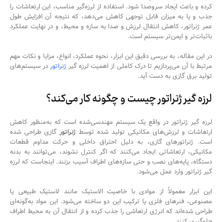
کرده و باعث ایجاد سروصدا شود. استفاده از لرزه‌گیر مناسب، این ارتعاشات را
جذب و یا به میزان قابل توجهی کاهش می‌دهد، که نتیجه آن افزایش طول
عمر ژنراتور، کاهش انتقال لرزش و صدا به سازه و محیط، و در نهایت عملکرد
باثبات‌تر و ایمن‌تر سیستم است.
در این مقاله، به بررسی دقیق این ابزار، نحوه عملکرد، انواع، مزایا و نکات مهم
مرتبط با آن می‌پردازیم تا درک کاملی از اهمیت لرزه گیر
ژنراتور
در سیستم‌های
تولید برق گازی به دست آید.
لرزه گیر ژنراتور چیست و چگونه کار می‌کند؟
لرزه گیر ژنراتور در واقع یک سیستم مهندسی‌شده است که به‌منظور کاهش
ارتعاشات و لرزش‌های مکانیکی تولید شده توسط
ژنراتور
گازی طراحی شده
است. ژنراتورهای گازی، به دلیل احتراق داخلی و حرکت مداوم قطعات
مکانیکی، ارتعاشاتی ایجاد می‌کنند که اگر کنترل نشوند، می‌توانند به بدنه
دستگاه، پایه‌های نصب و حتی سازه‌های اطراف آسیب بزنند. اینجاست که لرزه
گیر ژنراتور وارد عمل می‌شود.
این ابزار معمولاً از موادی با خاصیت الاستیک مانند لاستیک طبیعی یا
مصنوعی، فنرهای فلزی یا ترکیب این دو ساخته می‌شود. این مواد به‌گونه‌ای
طراحی شده‌اند که انرژی ارتعاشی را جذب کرده و از انتقال آن به محیط اطراف
جلوگیری کنند.