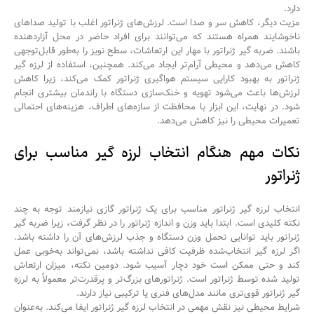
دارد.
مزیت دیگر، کاهش سر و صدا است. لرزش‌های ژنراتور اغلب با تولید صداهای
ناخوشایند همراه هستند که می‌توانند برای افراد حاضر در محل آزاردهنده
باشند. ضربه گیر ژنراتور با مهار این ارتعاشات، سطح نویز را به‌طور قابل‌توجهی
کاهش می‌دهد و محیطی آرام‌تر ایجاد می‌کند. همچنین، استفاده از لرزه گیر
ژنراتور به بهبود کارایی سیستم
هواگیری
ژنراتور
کمک می‌کند، زیرا کاهش
لرزش‌ها باعث می‌شود تهویه و خنک‌سازی دستگاه با راندمان بیشتری انجام
شود. در نهایت، این ابزار با محافظت از سازه‌های اطراف، هزینه‌های احتمالی
تعمیرات محیطی را نیز کاهش می‌دهد.
نکات مهم هنگام انتخاب لرزه گیر مناسب برای
ژنراتور
انتخاب لرزه گیر ژنراتور مناسب برای یک
ژنراتور
گازی نیازمند توجه به چند
نکته کلیدی است. ابتدا باید وزن و اندازه ژنراتور را در نظر گرفت، زیرا ضربه گیر
ژنراتور باید توانایی تحمل وزن دستگاه و جذب لرزش‌های آن را داشته باشد.
اگر لرزه گیر انتخاب‌شده ظرفیت کافی نداشته باشد، نمی‌تواند به‌خوبی عمل
کند و حتی ممکن است خود دچار آسیب شود. دومین نکته، میزان ارتعاش
تولید شده توسط ژنراتور است. ژنراتورهای بزرگ‌تر و پرقدرت‌تر معمولاً به لرزه
گیر ژنراتور قوی‌تری مانند مدل‌های فنری یا ترکیبی نیاز دارند.
شرایط محیطی نیز نقش مهمی در انتخاب لرزه گیر ژنراتور ایفا می‌کند. به‌عنوان