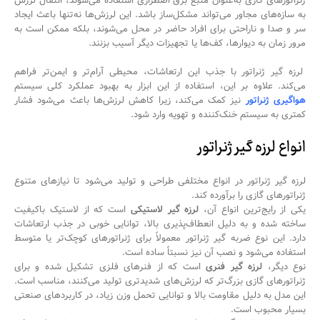
ژنراتورهای گازی به‌عنوان منبع برق اضطراری استفاده می‌شوند، انتقال لرزش
به سازه‌های مجاور می‌تواند مشکل‌ساز باشد. این لرزش‌ها نه‌تنها باعث ایجاد
سر و صدا و ناراحتی برای افراد حاضر در محل می‌شوند، بلکه ممکن است به
مرور زمان به دیوارها، کف‌ها یا تجهیزات دیگر آسیب بزنند.
لرزه گیر ژنراتور با جذب این ارتعاشات، محیطی آرام‌تر و ایمن‌تر فراهم
می‌کند. علاوه بر این، استفاده از این ابزار به بهبود عملکرد کلی سیستم
هواگیری ژنراتور
نیز کمک می‌کند، زیرا کاهش لرزش‌ها باعث می‌شود فشار
کمتری به سیستم خنک‌کننده و تهویه وارد شود.
انواع لرزه گیر ژنراتور
لرزه گیر ژنراتور در انواع مختلفی طراحی و تولید می‌شود تا نیازهای متنوع
ژنراتورهای گازی را برآورده کند.
یکی از رایج‌ترین انواع آن،
لرزه گیر لاستیکی
است که از لاستیک باکیفیت
ساخته شده و به دلیل انعطاف‌پذیری بالا، توانایی خوبی در جذب ارتعاشات
دارد. این نوع ضربه گیر ژنراتور معمولاً برای ژنراتورهای کوچک‌تر یا متوسط
استفاده می‌شود و نصب آن نیز نسبتاً ساده است.
نوع دیگر،
لرزه گیر فنری
است که از فنرهای فلزی تشکیل شده و برای
ژنراتورهای گازی بزرگ‌تر که لرزش‌های شدیدتری تولید می‌کنند، مناسب است.
این مدل به دلیل مقاومت بالا و توانایی تحمل وزن زیاد، در کاربردهای صنعتی
بسیار محبوب است.