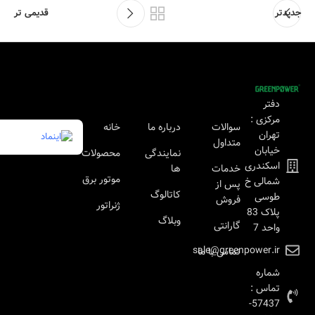
جدیدتر
قدیمی تر
دفتر
مرکزی :
سوالات
درباره ما
خانه
تهران
متداول
خیابان
نمایندگی
محصولات
اسکندری
خدمات
ها
موتور برق
شمالی خ
پس از
کاتالوگ
طوسی
فروش
ژنراتور
پلاک 83
وبلاگ
گارانتی
واحد 7
sale@greenpower.ir
تماس با ما
شماره
تماس :
57437-