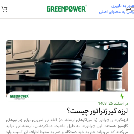
عبور به ناوبری
منو
رفتن به محتوای اصلی
خانه
/
آموزشی
در اسفند 26, 1403
لرزه گیر ژنراتور چیست؟
لرزه‌گیرهای ژنراتور (یا میراگرهای ارتعاشات) قطعاتی ضروری برای ژنراتورهای
گازسوز هستند. این ژنراتورها به دلیل ماهیت عملکردشان، ارتعاشاتی تولید
می‌کنند که می‌تواند هم به خود دستگاه و هم به محیط اطراف آن آسیب وارد