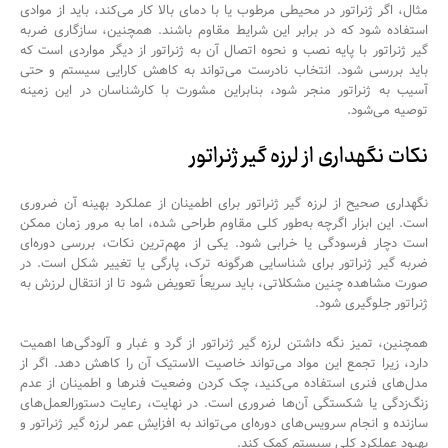
مثال، اگر ژنراتور در محیطی مرطوب یا با دمای بالا کار می‌کند، باید از موادی
استفاده شود که در برابر این شرایط مقاوم باشند. همچنین، سازگاری ضربه
گیر ژنراتور با پایه نصب و نحوه اتصال آن به ژنراتور از دیگر مواردی است که
باید بررسی شود. انتخاب نادرست می‌تواند به کاهش کارایی سیستم و حتی
آسیب به
ژنراتور
منجر شود، بنابراین مشورت با کارشناسان در این زمینه
توصیه می‌شود.
نکات نگهداری از لرزه گیر ژنراتور
نگهداری صحیح از لرزه گیر ژنراتور برای اطمینان از عملکرد بهینه آن ضروری
است. این ابزار اگرچه به‌طور کلی مقاوم طراحی شده، اما به مرور زمان ممکن
است دچار فرسودگی یا خرابی شود. یکی از مهم‌ترین نکات، بررسی دوره‌ای
ضربه گیر ژنراتور برای شناسایی هرگونه ترک، پارگی یا تغییر شکل است. در
صورت مشاهده چنین مشکلاتی، باید سریعاً تعویض شود تا از انتقال لرزش به
ژنراتور
جلوگیری شود.
همچنین، تمیز نگه داشتن لرزه گیر ژنراتور از گرد و غبار و آلودگی‌ها اهمیت
دارد، زیرا تجمع این مواد می‌تواند خاصیت الاستیک آن را کاهش دهد. اگر از
مدل‌های فنری استفاده می‌کنید، چک کردن وضعیت فنرها و اطمینان از عدم
زنگ‌زدگی یا شکستگی آن‌ها ضروری است. در نهایت، رعایت دستورالعمل‌های
سازنده و انجام سرویس‌های دوره‌ای می‌تواند به افزایش عمر لرزه گیر ژنراتور و
بهبود عملکرد کلی سیستم کمک کند.