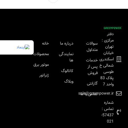
دفتر
مرکزی :
سوالات
درباره ما
خانه
تهران
متداول
خیابان
نمایندگی
محصولات
اسکندری
خدمات
ها
موتور برق
شمالی خ
پس از
کاتالوگ
طوسی
فروش
ژنراتور
پلاک 83
وبلاگ
گارانتی
واحد 7
sale@greenpower.ir
تماس با ما
شماره
تماس :
57437-
021