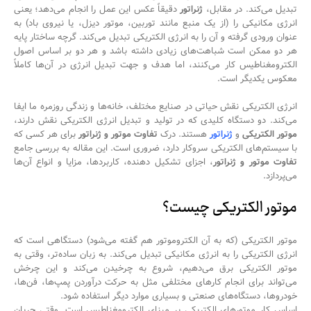
تبدیل می‌کند. در مقابل،
ژنراتور
دقیقاً عکس این عمل را انجام می‌دهد؛ یعنی
انرژی مکانیکی را (از یک منبع مانند توربین، موتور دیزل، یا نیروی باد) به
عنوان ورودی گرفته و آن را به انرژی الکتریکی تبدیل می‌کند. گرچه ساختار پایه
هر دو ممکن است شباهت‌های زیادی داشته باشد و هر دو بر اساس اصول
الکترومغناطیس کار می‌کنند، اما هدف و جهت تبدیل انرژی در آن‌ها کاملاً
معکوس یکدیگر است.
انرژی الکتریکی نقش حیاتی در صنایع مختلف، خانه‌ها و زندگی روزمره ما ایفا
می‌کند. دو دستگاه کلیدی که در تولید و تبدیل انرژی الکتریکی نقش دارند،
موتور الکتریکی
و
ژنراتور
هستند. درک
تفاوت موتور و ژنراتور
برای هر کسی که
با سیستم‌های الکتریکی سروکار دارد، ضروری است. این مقاله به بررسی جامع
تفاوت موتور و ژنراتور
، اجزای تشکیل دهنده، کاربردها، مزایا و انواع آن‌ها
می‌پردازد.
موتور الکتریکی چیست؟
موتور الکتریکی (که به آن الکتروموتور هم گفته می‌شود) دستگاهی است که
انرژی الکتریکی را به انرژی مکانیکی تبدیل می‌کند. به زبان ساده‌تر، وقتی به
موتور الکتریکی برق می‌دهیم، شروع به چرخیدن می‌کند و این چرخش
می‌تواند برای انجام کارهای مختلفی مثل به حرکت درآوردن پمپ‌ها، فن‌ها،
خودروها، دستگاه‌های صنعتی و بسیاری موارد دیگر استفاده شود.
اساس کار موتورهای الکتریکی بر مبنای الکترومغناطیس است. وقتی جریان