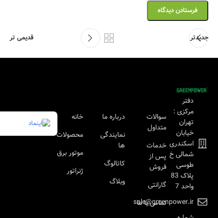
جدیدتر
قدیمی تر
دفتر
مرکزی :
سوالات
درباره ما
خانه
تهران
متداول
خیابان
نمایندگی
محصولات
اسکندری
خدمات
ها
موتور برق
شمالی خ
پس از
کاتالوگ
طوسی
فروش
ژنراتور
پلاک 83
وبلاگ
گارانتی
واحد 7
sale@greenpower.ir
تماس با ما
شماره