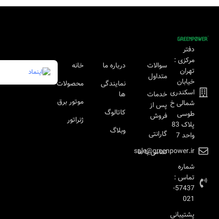
دفتر
مرکزی :
سوالات
درباره ما
خانه
تهران
متداول
خیابان
نمایندگی
محصولات
اسکندری
خدمات
ها
موتور برق
شمالی خ
پس از
کاتالوگ
طوسی
فروش
ژنراتور
پلاک 83
وبلاگ
گارانتی
واحد 7
sale@greenpower.ir
تماس با ما
شماره
تماس :
57437-
021
پشتیبانی