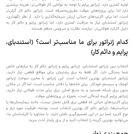
اولیه کمتری دارد. ژنراتور پرایم با توجه به توانایی کار طولانی‌تر، هزینه بیشتری
دارد اما برای پروژه‌های موقت مقرون‌به‌صرفه است. ژنراتور دائم کار گران‌تر
است، اما برای کاربردهای حیاتی ارزش سرمایه‌گذاری را دارد. از نظر نگهداری،
ژنراتور استندبای نیاز به مراقبت کمتری دارد، اما ژنراتور پرایم و دائم کار به
دلیل کارکرد طولانی‌تر، نیازمند نظارت و سرویس منظم هستند.
کدام ژنراتور برای ما مناسب‌تر است؟ (استندبای،
پرایم و دائم کار)
انتخاب بین ژنراتور استندبای، ژنراتور پرایم و ژنراتور دائم کار به نیازهای خاص
شما بستگی دارد. اگر فقط به برق پشتیبان برای مواقع قطعی نیاز دارید،
ژنراتور استندبای بهترین انتخاب است. این ژنراتور با مخزن سوخت ژنراتور
کوچک و سیستم خودکار، برای خانه‌ها یا دفاتر مناسب است؛ اما اگر در مکانی
بدون برق شبکه هستید و به منبع اصلی برق برای مدت طولانی نیاز دارید،
ژنراتور پرایم گزینه ایده‌آلی است، به‌ویژه در پروژه‌های موقت.
برای کاربردهای حیاتی که قطعی برق قابل تحمل نیست، مانند بیمارستان‌ها یا
دیتاسنترها، ژنراتور دائم کار بهترین انتخاب است. بودجه، ظرفیت مورد نیاز و
نوع کاربرد شما نیز در این تصمیم‌گیری نقش دارند. با مشاوره با کارشناسان ما،
می‌توانید بهترین گزینه را انتخاب کنید و از برق پایدار لذت ببرید.