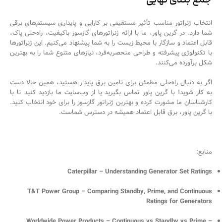
جمع بندی نهایی
انتخاب ژنراتور مناسب تأثیر مستقیمی بر کارایی و پایداری سیستم‌های برقی
شما دارد. در گرین پاور، ما با ارائه ژنراتورهای گازسوز باکیفیت، راه‌حلی پاک،
قابل اعتماد و سازگار با محیط زیست را به شما پیشنهاد می‌کنیم. این ژنراتورها
با تکنولوژی پیشرفته و طراحی منحصربه‌فرد، نیازهای متنوع شما را به بهترین
شکل برآورده می‌کنند.
اگر به دنبال راه‌حلی مطمئن برای تامین برق پایدار هستید، همین حالا دست
به کار شوید! با گرین پاور تماس بگیرید یا از وب‌سایت ما بازدید کنید تا با
کارشناسان ما مشورت کرده و بهترین ژنراتور گازسوز را برای خود انتخاب کنید.
با گرین پاور، برق قابل اعتماد همیشه در دسترس شماست.
منابع:
Caterpillar – Understanding Generator Set Ratings
T&T Power Group – Comparing Standby, Prime, and Continuous
Ratings for Generators
Worldwide Power Products – Continuous vs Standby vs Prime –