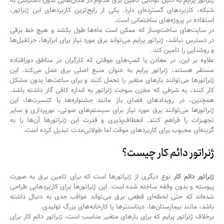
ژنراتور پرایم به دلیل توانایی تامین برق مداوم در مکان‌هایی بدون دسترسی به
شبکه، کاربردهای گسترده‌ای دارد. یکی از رایج‌ترین کاربردهای این ژنراتور،
استفاده در پروژه‌های ساختمانی است.
در سایت‌های ساخت‌وساز که ممکن است ماه‌ها طول بکشد و هیچ خط برقی
در دسترس نباشد، ژنراتور پرایم می‌تواند برق مورد نیاز برای ابزارها، جرثقیل‌ها
و روشنایی را تامین کند.
علاوه بر این، در معادن یا کمپ‌های موقتی که کارگران در مناطق دورافتاده
مستقر هستند، ژنراتور پرایم به عنوان منبع اصلی برق عمل می‌کند. این
ژنراتورها می‌توانند بارهای متغیر را تحمل کنند و برای ساعت‌ها بدون مشکل
کار کنند، به شرطی که مخزن سوخت ژنراتور به اندازه کافی گاز داشته باشد.
همچنین، در رویدادهای فضای باز مانند جشنواره‌ها یا کنسرت‌ها، این
ژنراتورها می‌توانند برق مورد نیاز برای سیستم‌های صوتی، نورپردازی و سایر
تجهیزات را فراهم کنند. انعطاف‌پذیری و قدرت این ژنراتورها آن‌ها را به
گزینه‌ای محبوب برای کاربردهای موقت اما طولانی‌مدت تبدیل کرده است.
ژنراتور دائم کار چیست؟
ژنراتور دائم کار
نوع دیگری از ژنراتورها است که برای تامین برق به صورت
پیوسته و بدون وقفه ساخته شده است. این ژنراتورها برای کاربردهایی طراحی
شده‌اند که حتی لحظه‌ای قطعی برق می‌تواند عواقب جدی به دنبال داشته
باشد، مانند بیمارستان‌ها، دیتاسنترها یا کارخانه‌های بزرگ تولیدی.
برخلاف ژنراتور پرایم که برای بارهای متغیر مناسب است، ژنراتور دائم کار برای