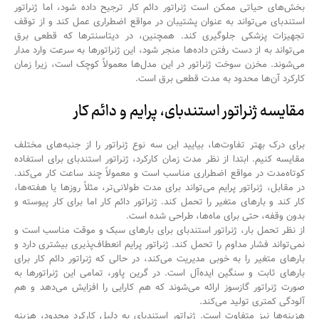
بخش‌های حیاتی ممکن است ژنراتور دائم کار ترجیح داده شود، اما ژنراتور
استندبای می‌تواند به عنوان پشتیبان در مواقع اضطراری عمل کند و از توقف
تجهیزات پزشکی جلوگیری کند. همچنین، در دیتاسنترها که قطعی برق
می‌تواند به از دست رفتن داده‌ها منجر شود، این ژنراتورها به سرعت وارد مدار
می‌شوند.
مخزن سوخت ژنراتور
در این مدل‌ها معمولاً کوچک است، زیرا زمان
کارکرد آن‌ها محدود به مدت قطعی برق است.
مقایسه ژنراتور استندبای، پرایم و دائم کار
برای درک بهتر تفاوت‌ها، بیایید این سه نوع ژنراتور را از جنبه‌های مختلف
مقایسه کنیم. ابتدا از نظر مدت زمان کارکرد، ژنراتور استندبای برای استفاده
کوتاه‌مدت در مواقع اضطراری مناسب است و معمولاً چند ساعت کار می‌کند.
در مقابل، ژنراتور پرایم می‌تواند برای مدت طولانی‌تر، مثلاً روزها یا هفته‌ها،
کار کند و بارهای متغیر را تحمل کند. ژنراتور دائم کار اما برای کار پیوسته و
بدون وقفه، حتی برای ماه‌ها، طراحی شده است.
از نظر تحمل بار، ژنراتور استندبای برای بارهای سبک و موقت مناسب است و
نمی‌تواند فشار مداوم را تحمل کند. ژنراتور پرایم انعطاف‌پذیری بیشتری دارد و
بارهای متغیر را به خوبی مدیریت می‌کند، در حالی که ژنراتور دائم کار برای
بارهای ثابت و سنگین ایده‌آل است. در گرین پاور، تمامی این ژنراتورها به
صورت ژنراتور گازسوز ارائه می‌شوند که هم کارایی را افزایش می‌دهد و هم
آلودگی کمتری تولید می‌کند.
هزینه‌ها نیز متفاوت است. ژنراتور استندبای به دلیل کارکرد محدود، هزینه