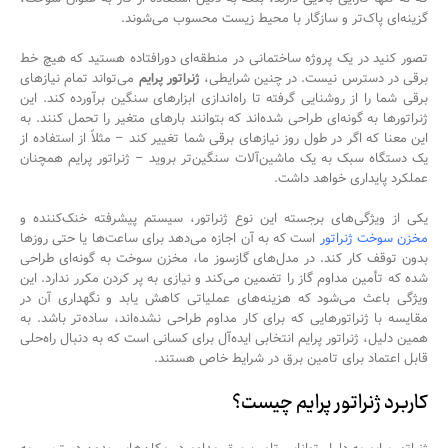
گزینه‌ای پاک‌تر و سازگار با محیط زیست محسوب می‌شوند.
تصور کنید در یک پروژه ساختمانی در منطقه‌ای دورافتاده هستید که هیچ خط
برقی در دسترس نیست. در چنین شرایطی،
ژنراتور پرایم
می‌تواند تمام نیازهای
برقی شما را از روشنایی گرفته تا راه‌اندازی ابزارهای سنگین برآورده کند. این
ژنراتورها به گونه‌ای طراحی شده‌اند که بتوانند بارهای متغیر را تحمل کنند. به
این معنا که اگر در طول روز نیازهای برقی شما تغییر کند – مثلاً از استفاده از
یک دستگاه سبک به یک ماشین‌آلات سنگین‌تر بروید – ژنراتور پرایم همچنان
عملکرد پایداری خواهد داشت.
یکی از ویژگی‌های برجسته این نوع ژنراتور، سیستم پیشرفته خنک‌کننده و
مخزن سوخت ژنراتور
است که به آن اجازه می‌دهد برای ساعت‌ها یا حتی روزها
بدون توقف کار کند. در مدل‌های گازسوز ما، مخزن سوخت به گونه‌ای طراحی
شده که تأمین مداوم گاز را تضمین می‌کند و نیازی به پر کردن مکرر ندارد. این
ویژگی باعث می‌شود که هزینه‌های عملیاتی کاهش یابد و نگهداری آن در
مقایسه با ژنراتورهایی که برای کار مداوم طراحی نشده‌اند، ساده‌تر باشد. به
همین دلیل، ژنراتور پرایم انتخابی ایده‌آل برای کسانی است که به دنبال راه‌حلی
قابل اعتماد برای تامین برق در شرایط خاص هستند.
کاربرد ژنراتور پرایم چیست؟