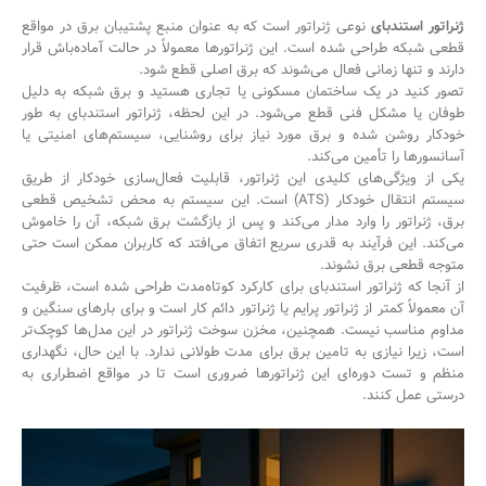
ژنراتور استندبای
نوعی ژنراتور است که به عنوان منبع پشتیبان برق در مواقع
قطعی شبکه طراحی شده است. این ژنراتورها معمولاً در حالت آماده‌باش قرار
دارند و تنها زمانی فعال می‌شوند که برق اصلی قطع شود.
تصور کنید در یک ساختمان مسکونی یا تجاری هستید و برق شبکه به دلیل
طوفان یا مشکل فنی قطع می‌شود. در این لحظه، ژنراتور استندبای به طور
خودکار روشن شده و برق مورد نیاز برای روشنایی، سیستم‌های امنیتی یا
آسانسورها را تأمین می‌کند.
یکی از ویژگی‌های کلیدی این ژنراتور، قابلیت فعال‌سازی خودکار از طریق
سیستم انتقال خودکار (ATS) است. این سیستم به محض تشخیص قطعی
برق، ژنراتور را وارد مدار می‌کند و پس از بازگشت برق شبکه، آن را خاموش
می‌کند. این فرآیند به قدری سریع اتفاق می‌افتد که کاربران ممکن است حتی
متوجه قطعی برق نشوند.
از آنجا که ژنراتور استندبای برای کارکرد کوتاه‌مدت طراحی شده است، ظرفیت
آن معمولاً کمتر از ژنراتور پرایم یا ژنراتور دائم کار است و برای بارهای سنگین و
مداوم مناسب نیست. همچنین، مخزن سوخت ژنراتور در این مدل‌ها کوچک‌تر
است، زیرا نیازی به تامین برق برای مدت طولانی ندارد. با این حال، نگهداری
منظم و تست دوره‌ای این ژنراتورها ضروری است تا در مواقع اضطراری به
درستی عمل کنند.