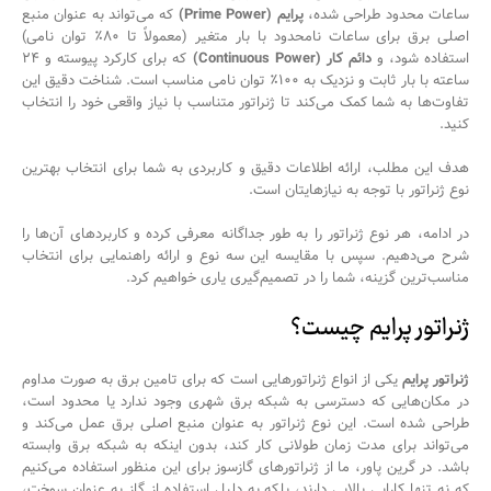
ساعات محدود طراحی شده،
پرایم (Prime Power)
که می‌تواند به عنوان منبع
اصلی برق برای ساعات نامحدود با بار متغیر (معمولاً تا ۸۰٪ توان نامی)
استفاده شود، و
دائم کار (Continuous Power)
که برای کارکرد پیوسته و ۲۴
ساعته با بار ثابت و نزدیک به ۱۰۰٪ توان نامی مناسب است. شناخت دقیق این
تفاوت‌ها به شما کمک می‌کند تا ژنراتور متناسب با نیاز واقعی خود را انتخاب
کنید.
هدف این مطلب، ارائه اطلاعات دقیق و کاربردی به شما برای انتخاب بهترین
نوع ژنراتور با توجه به نیازهایتان است.
در ادامه، هر نوع ژنراتور را به طور جداگانه معرفی کرده و کاربردهای آن‌ها را
شرح می‌دهیم. سپس با مقایسه این سه نوع و ارائه راهنمایی برای انتخاب
مناسب‌ترین گزینه، شما را در تصمیم‌گیری یاری خواهیم کرد.
ژنراتور پرایم چیست؟
ژنراتور پرایم
یکی از انواع ژنراتورهایی است که برای تامین برق به صورت مداوم
در مکان‌هایی که دسترسی به شبکه برق شهری وجود ندارد یا محدود است،
طراحی شده است. این نوع ژنراتور به عنوان منبع اصلی برق عمل می‌کند و
می‌تواند برای مدت زمان طولانی کار کند، بدون اینکه به شبکه برق وابسته
باشد. در گرین پاور، ما از ژنراتورهای گازسوز برای این منظور استفاده می‌کنیم
که نه تنها کارایی بالایی دارند، بلکه به دلیل استفاده از گاز به عنوان سوخت،