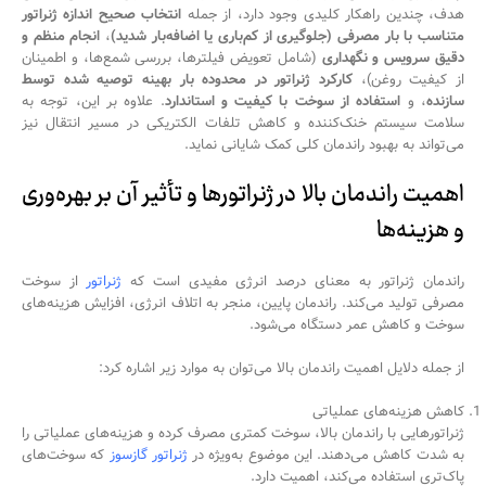
هدف، چندین راهکار کلیدی وجود دارد، از جمله
انتخاب صحیح اندازه ژنراتور
متناسب با بار مصرفی (جلوگیری از کم‌باری یا اضافه‌بار شدید)
،
انجام منظم و
دقیق سرویس و نگهداری
(شامل تعویض فیلترها، بررسی شمع‌ها، و اطمینان
از کیفیت روغن)،
کارکرد ژنراتور در محدوده بار بهینه توصیه شده توسط
سازنده
، و
استفاده از سوخت با کیفیت و استاندارد
. علاوه بر این، توجه به
سلامت سیستم خنک‌کننده و کاهش تلفات الکتریکی در مسیر انتقال نیز
می‌تواند به بهبود راندمان کلی کمک شایانی نماید.
اهمیت راندمان بالا در ژنراتورها و تأثیر آن بر بهره‌وری
و هزینه‌ها
راندمان ژنراتور به معنای درصد انرژی مفیدی است که
ژنراتور
از سوخت
مصرفی تولید می‌کند. راندمان پایین، منجر به اتلاف انرژی، افزایش هزینه‌های
سوخت و کاهش عمر دستگاه می‌شود.
از جمله دلایل اهمیت راندمان بالا می‌توان به موارد زیر اشاره کرد:
کاهش هزینه‌های عملیاتی
ژنراتورهایی با راندمان بالا، سوخت کمتری مصرف کرده و هزینه‌های عملیاتی را
به شدت کاهش می‌دهند. این موضوع به‌ویژه در
ژنراتور گازسوز
که سوخت‌های
پاک‌تری استفاده می‌کند، اهمیت دارد.