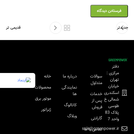
جدیدتر
قدیمی تر
دفتر
مرکزی :
سوالات
درباره ما
خانه
تهران
متداول
خیابان
نمایندگی
محصولات
اسکندری
خدمات
ها
موتور برق
شمالی خ
پس از
کاتالوگ
طوسی
فروش
ژنراتور
پلاک 83
وبلاگ
گارانتی
واحد 7
sale@greenpower.ir
تماس با ما