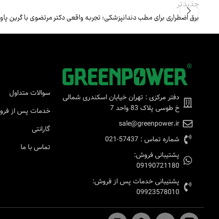
جدیدتر
برق اضطراری برای مطب دندانپزشکی؛ تجربه واقعی دکتر مرتضوی با گرین پاور
سوالات متداول
دفتر مرکزی : تهران خیابان اسکندری شمالی
خ طوسی پلاک 83 واحد 7
خدمات پس از فر
sale@greenpower.ir
گارانتی
شماره تماس : 57437-021
تماس با ما
پشتیبانی فروش:
09190721180
پشتیبانی خدمات پس از فروش:
09923578010