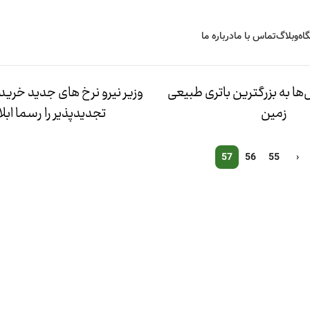
اه
وبلاگ
تماس با ما
درباره ما
ها به بزرگترین باتری طبیعی
وزیر نیرو نرخ های جدید خري
زمین
تجدیدپذیر را رسما ابلا
57
56
55
‹