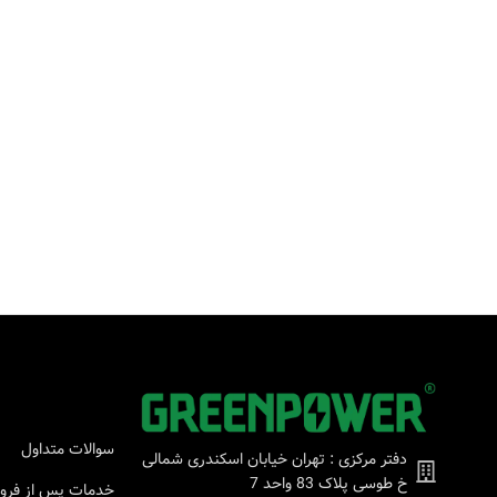
سوالات متداول
دفتر مرکزی : تهران خیابان اسکندری شمالی
خ طوسی پلاک 83 واحد 7
خدمات پس از فر