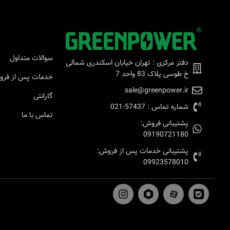
سوالات متداول
دفتر مرکزی : تهران خیابان اسکندری شمالی
خ طوسی پلاک 83 واحد 7
خدمات پس از فر
sale@greenpower.ir
گارانتی
شماره تماس : 57437-021
تماس با ما
پشتیبانی فروش:
09190721180
پشتیبانی خدمات پس از فروش:
09923578010