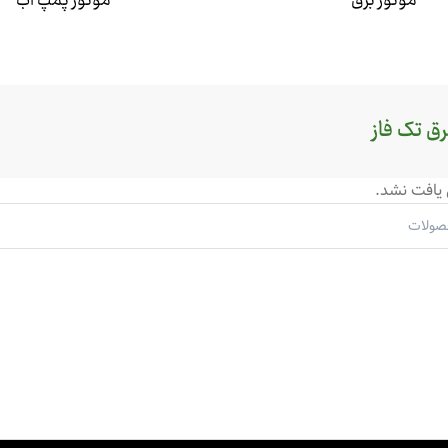
موتور برق
موتور پمپ آب
رق تک فاز
یافت نشد.