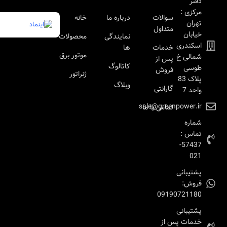
دفتر
مرکزی :
سوالات
درباره ما
خانه
تهران
متداول
خیابان
نمایندگی
محصولات
اسکندری
خدمات
ها
موتور برق
شمالی خ
پس از
کاتالوگ
طوسی
فروش
ژنراتور
پلاک 83
وبلاگ
گارانتی
واحد 7
sale@greenpower.ir
تماس با ما
شماره
تماس :
57437-
021
پشتیبانی
فروش:
09190721180
پشتیبانی
خدمات پس از