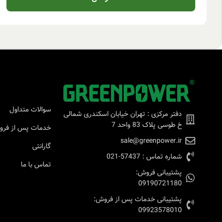
سوالات متداول
دفتر مرکزی : تهران خیابان اسکندری شمالی
خ طوسی پلاک 83 واحد 7
خدمات پس از فر
sale@greenpower.ir
گارانتی
شماره تماس : 57437-021
تماس با ما
پشتیبانی فروش:
09190721180
پشتیبانی خدمات پس از فروش:
09923578010