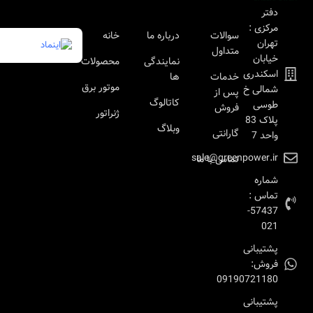
دفتر
مرکزی :
سوالات
درباره ما
خانه
تهران
متداول
خیابان
نمایندگی
محصولات
اسکندری
خدمات
ها
موتور برق
شمالی خ
پس از
کاتالوگ
طوسی
فروش
ژنراتور
پلاک 83
وبلاگ
گارانتی
واحد 7
sale@greenpower.ir
تماس با ما
شماره
تماس :
57437-
021
پشتیبانی
فروش:
09190721180
پشتیبانی