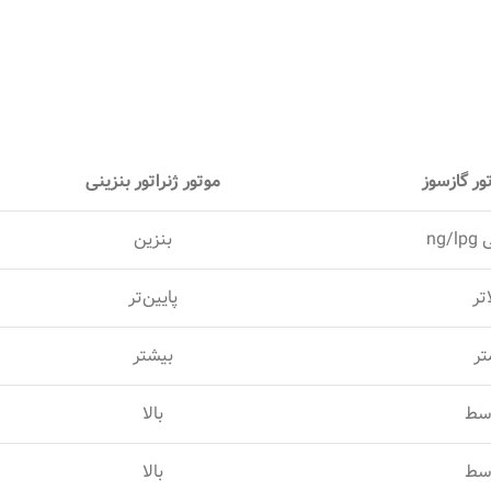
تور گازسوز
موتور ژنراتور بنزینی
ng
بنزین
اتر
پایین‌تر
تر
بیشتر
سط
بالا
سط
بالا