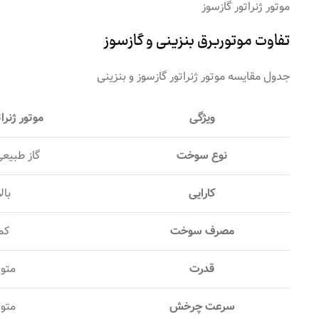
موتور ژنراتور گازسوز
تفاوت موتوربرق بنزینی و گازسوز
جدول مقایسه موتور ژنراتور گازسوز و بنزینی
ویژگی
موتور ژنرا
نوع سوخت
گاز طبیعی /lpg
کارایی
بال
مصرف سوخت
کم
قدرت
متو
سرعت چرخش
متو