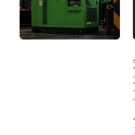
بع
ن
ه
ز