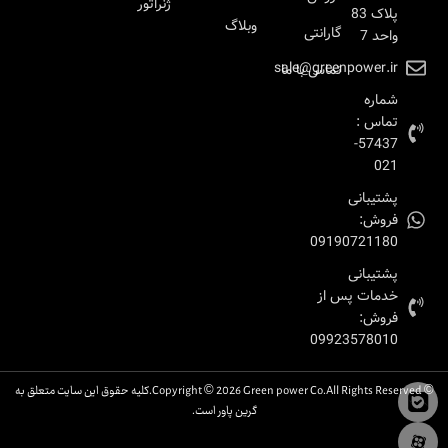
ژنراتور
پلاک 83
وبلاگ
گارانتی
واحد 7
sale@greenpower.ir
تماس با ما
شماره
تماس :
57437-
021
پشتیبانی
فروش:
09190721180
پشتیبانی
خدمات پس از
فروش:
09923578010
© Copyright © 2026 Green power Co.All Rights Reserved.کلیه حقوق این سایت متعلق به
گرین پاور است.