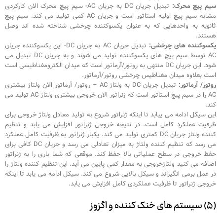
سیم پیچ محرک:
تبدیل جریان DC به جریان AC- سیم پیچ محرک الان کارکردی
مشابه سیم پیچ اولیه استاتور است و جریان AC کمی تولید می کند. سیم پیچ
ثانویه به واحدهایی که به عنوان یکسوکننده چرخشی شناخته شده اند وصل
هستند.
یکسوکننده های چرخشی:
تبدیل جریان AC به جریان DC- این یکسوکننده جریان
AC توسط سیم پیچ های یکسوکننده تولید می شوند و به جریان DC تبدیل می
شود. این جریان DC منتهی به روتور/آرماتور است که میدان الکترومغناطیسی است
است بعلاوه میدان مغناطیس چرخشی روتور/آرماتور.
روتور/ آرماتور:
تبدیل جریان DC به ولتاژ AC – روتور/ آرماتور الان ولتاژ بیشتری
AC را در سیم پیچ استاتور است که ژنراتور الان خروجی بیشتری ولتاژ AC تولید می
کند.
این سیکل ادامه می ییابد تا اینکه ژنراتور شروع به تولید معادل ولتاژ خروجی برای
ظرفیت عملکرد کامل است. در نتیجه خروجی ژنراتور افزایش می یابد و تنظیم
کننده ولتاز جریان DC کمتری تولید می کند. یکبار ژنراتور به ظرفیت کامل عملکرد
می رسد که تنظیم کننده ولتاژ به میزان تعادلی می رسد و جریان DC کافی برای
حفظ خروجی در سطح عملیاتی بالا حفظ کند. موقعی که شما باری را به ژنراتور
اضافه می کنید ولتاژخروجی به مقدار کمی پایین می آید. این تنظیم کننده ولتاژ را
در عمل برمی انگیزاند و سیکل بالایی شروع می کند. سیکل ادامه می یابد تا اینکه
خروجی ژنراتور تا ظرفیت عملکردی کامل افزایش می یابد.
(۵) سیستم های خنک کننده و اگزوز