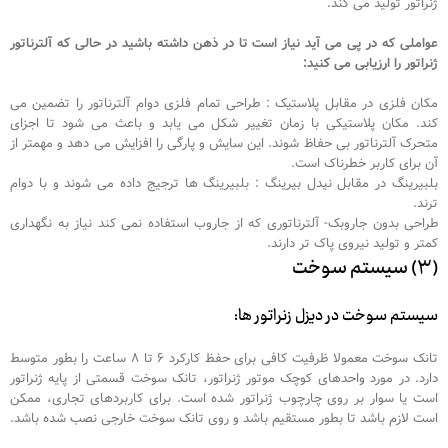
ژنراتور تولید می کند.
عواملی که در پی می آید نیاز است تا در ذهن داشته باشید در حالی که آلترناتور
ژنراتور را ارزیابی می کنید:
مکان فلزی در مقابل پلاستیک : طراحی تمام فلزی دوام آلترناتور را تضمین می
کند. مکان پلاستیکی با زمان تغییر شکل می یابد و باعث می شود تا اجزای
متحرک آلترناتور بی حفاظ شوند. این سایش و پارگی را افزایش می دهد و مهمتر از
آن برای کاربر خطرناک است.
بلبیرینگ در مقابل نیدل بیرینگ : بلبیرینگ ها ترجیج داده می شوند و با دوام
ترند.
طراحی بدون جاروبک- آلترناتوری که از جاروب استفاده نمی کند نیاز به نگهداری
کمتر و تولید نیروی پاک تر دارند.
(۳) سیستم سوخت
سیستم سوخت در دیزل زنراتور ها:
تانک سوخت معمولا ظرفیت کافی برای حفظ کارکرد ۶ تا ۸ ساعت را بطور متوسط
دارد. در مورد واحدهای کوچک موتور ژنراتور، تانک سوخت قسمتی از پایه ژنراتور
است یا سوار بر روی چارچوب ژنراتور شده است. برای کاربردهای تجاری، ممکن
است لازم باشد تا بطور مستقیم باشد و روی تانک سوخت خارجی نصب شده باشد.