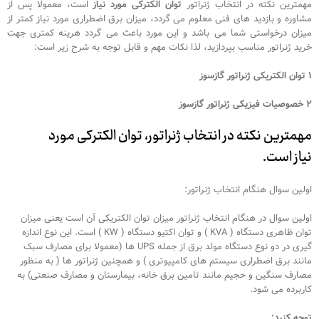
مهمترین نکته در انتخاب ژنراتور
توان الکترکی مورد نیاز
است، معمولا پس از
مشاوره و بازدید های فنی معلوم می گردد، میزان برق اضطراری مورد نیاز کمتر از
میزان درخواستی شما می باشد و این مورد باعث می گردد هرینه کمتری جهت
خرید ژنراتور مناسب بپردازید، لذا نکات مهم و قابل توجه به شرح زیر است:
۱ توان الکتریکی ژنراتور گازسوز
۲ خصوصیات فیزیکی ژنراتور گازسوز
مهمترین نکته در انتخاب ژنراتور،
توان الکترکی مورد
نیاز
است.
اولین سوال هنگام انتخاب ژنراتور:
اولین سوال در هنگام انتخاب ژنراتور میزان توان الکتریکی آن است یعنی میزان
توان ظاهری دستگاه ( KVA ) و توان اکتیو دستگاه ( KW ) است. این نوع اندازه
گیری در دو نوع دستگاه مولد برق از جمله UPS ها (معمولا برای مصارف سبک
مانند برق اضطراری سیستم های کامپیوتری ) و همچنین ژنراتور ها ( به منظور
مصارف سنگین و حجیم مانند تامین برق خانه، بیمارستان و مصارف صنعتی) به
کاربرده می شود.
توجه کنید: