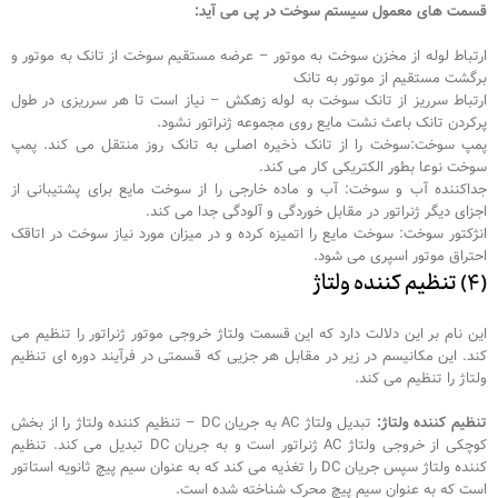
قسمت های معمول سیستم سوخت در پی می آید:
ارتباط لوله از مخزن سوخت به موتور – عرضه مستقیم سوخت از تانک به موتور و
برگشت مستقیم از موتور به تانک
ارتباط سرریز از تانک سوخت به لوله زهکش – نیاز است تا هر سرریزی در طول
پرکردن تانک باعث نشت مایع روی مجموعه ژنراتور نشود.
پمپ سوخت:سوخت را از تانک ذخیره اصلی به تانک روز منتقل می کند. پمپ
سوخت نوعا بطور الکتریکی کار می کند.
جداکننده آب و سوخت: آب و ماده خارجی را از سوخت مایع برای پشتیبانی از
اجزای دیگر ژنراتور در مقابل خوردگی و آلودگی جدا می کند.
انژکتور سوخت: سوخت مایع را اتمیزه کرده و در میزان مورد نیاز سوخت در اتاقک
احتراق موتور اسپری می شود.
(۴) تنظیم کننده ولتاژ
این نام بر این دلالت دارد که این قسمت ولتاژ خروجی موتور ژنراتور را تنظیم می
کند. این مکانیسم در زیر در مقابل هر جزیی که قسمتی در فرآیند دوره ای تنظیم
ولتاژ را تنظیم می کند.
تنظیم کننده ولتاژ:
تبدیل ولتاژ AC به جریان DC – تنظیم کننده ولتاژ را از بخش
کوچکی از خروجی ولتاژ AC ژنراتور است و به جریان DC تبدیل می کند. تنظیم
کننده ولتاژ سپس جریان DC را تغذیه می کند که به عنوان سیم پیچ ثانویه استاتور
است که به عنوان سیم پیچ محرک شناخته شده است.