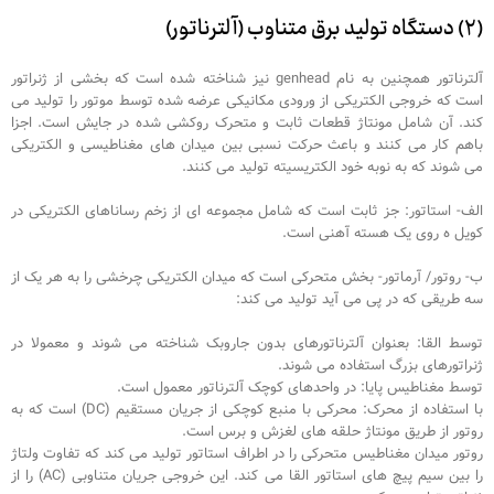
(۲) دستگاه تولید برق متناوب (آلترناتور)
آلترناتور همچنین به نام genhead نیز شناخته شده است که بخشی از ژنراتور
است که خروجی الکتریکی از ورودی مکانیکی عرضه شده توسط موتور را تولید می
کند. آن شامل مونتاژ قطعات ثابت و متحرک روکشی شده در جایش است. اجزا
باهم کار می کنند و باعث حرکت نسبی بین میدان های مغناطیسی و الکتریکی
می شوند که به نوبه خود الکتریسیته تولید می کنند.
الف- استاتور: جز ثابت است که شامل مجموعه ای از زخم رساناهای الکتریکی در
کویل ه روی یک هسته آهنی است.
ب- روتور/ آرماتور- بخش متحرکی است که میدان الکتریکی چرخشی را به هر یک از
سه طریقی که در پی می آید تولید می کند:
توسط القا: بعنوان آلترناتورهای بدون جاروبک شناخته می شوند و معمولا در
ژنراتورهای بزرگ استفاده می شوند.
توسط مغناطیس پایا: در واحدهای کوچک آلترناتور معمول است.
با استفاده از محرک: محرکی با منبع کوچکی از جریان مستقیم (DC) است که به
روتور از طریق مونتاژ حلقه های لغزش و برس است.
روتور میدان مغناطیس متحرکی را در اطراف استاتور تولید می کند که تفاوت ولتاژ
را بین سیم پیچ های استاتور القا می کند. این خروجی جریان متناوبی (AC) را از