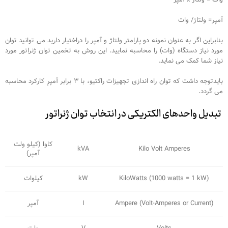
آمپر= ولتاژ/ وات
بنابراین اگر به عنوان نمونه دو پارامتر ولتاژ و آمپر را دراختیار دارید می توانید توان
مورد نیاز دستگاه (وات) را محاسبه نمایید. این روش به تخمین توان ژنراتور مورد
نیاز شما کمک می نماید.
بایدتوجه داشت که توان راه اندازی تجهیزات راکتیو، با ۳ برابر آمپرِ کارکرد محاسبه
می گردد.
تبدیل
واحدهای
الکتریکی در انتخاب توان ژنراتور
کاوا (کیلو ولت
kVA
Kilo Volt Amperes
آمپر)
KiloWatts (1000 watts = 1 kW)
kW
کیلوات
Ampere (Volt-Amperes or Current)
I
آمپر