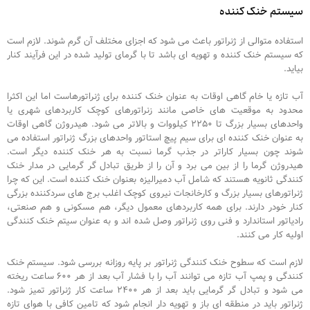
سیستم خنک کننده
استفاده متوالی از ژنراتور باعث می شود که اجزای مختلف آن گرم شوند. لازم است
که سیستم خنک کننده و تهویه ای باشد تا با گرمای تولید شده در این فرآیند کنار
بیاید.
آب تازه یا خام گاهی اوقات به عنوان خنک کننده برای ژنراتورهاست اما این اکثرا
محدود به موقعیت های خاصی مانند زنراتورهای کوچک کاربردهای شهری یا
واحدهای بسیار بزرگ تا ۲۲۵۰ کیلووات و بالاتر می شود. هیدروژن گاهی اوقات
به عنوان خنک کننده ای برای سیم پیچ استاتور واحدهای بزرگ ژنراتور استفاده می
شوند چون بسیار کاراتر در جذب گرما نسبت به هر خنک کننده دیگر است.
هیدروژن گرما را از بین می برد و آن را از طریق تبادل گر گرمایی در مدار خنک
کنندگی ثانویه هستند که شامل آب دمیرالیزه بعنوان خنک کننده است. این که چرا
ژنراتورهای بسیار بزرگ و کارخانجات نیروی کوچک اغلب برج های سردکننده بزرگی
کنار خودر دارند. برای همه کاربردهای معمول دیگر، هم مسکونی و هم صنعتی،
رادیاتور استاندارد و فنی روی ژنراتور وصل شده اند و به عنوان سیتم خنک کنندگی
اولیه کار می کنند.
لازم است که سطوح خنک کنندگی ژنراتور بر پایه روزانه بررسی شود. سیستم خنک
کنندگی و پمپ آب تازه می توانند آب را با فشار آب بعد از هر ۶۰۰ ساعت ریخته
می شود و تبادل گر گرمایی باید بعد از هر ۲۴۰۰ ساعت کار ژنراتور تمیز شود.
ژنراتور باید در منطقه ای باز و تهویه دار انجام شود که تامین کافی با هوای تازه