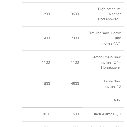
High-pressure
1200
3600
Washer
1 Horsepower
Circular Saw, Heavy
1400
2300
Duty
4/71 inches
Electric Chain Saw
1100
1100
14 inches, 2
Horsepower
Table Saw
1800
4500
10 inches
Drills
440
600
8/3 inch 4 amps