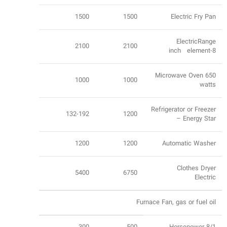
1500
1500
Electric Fry Pan
ElectricRange
2100
2100
8-inch element
Microwave Oven 650
1000
1000
watts
Refrigerator or Freezer
132-192
1200
– Energy Star
1200
1200
Automatic Washer
Clothes Dryer
5400
6750
Electric
Furnace Fan, gas or fuel oil