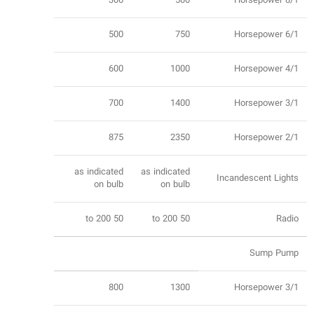
300
500
8/1 Horsepower
500
750
6/1 Horsepower
600
1000
4/1 Horsepower
700
1400
3/1 Horsepower
875
2350
2/1 Horsepower
as indicated
as indicated
Incandescent Lights
on bulb
on bulb
50 to 200
50 to 200
Radio
Sump Pump
800
1300
3/1 Horsepower