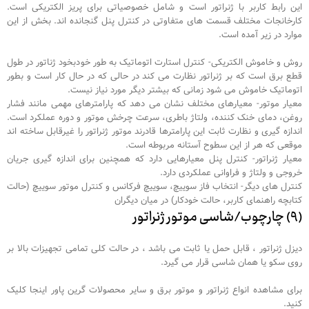
این رابط کاربر با ژنراتور است و شامل خصوصیاتی برای پریز الکتریکی است.
کارخانجات مختلف قسمت های متفاوتی در کنترل پنل گنجانده اند. بخش از این
موارد در زیر آمده است.
روش و خاموش الکتریکی- کنترل استارت اتوماتیک به طور خودبخود ژناتور در طول
قطع برق است که بر ژنراتور نظارت می کند در حالی که در حال کار است و بطور
اتوماتیک خاموش می شود زمانی که بیشتر دیگر مورد نیاز نیست.
معیار موتور- معیارهای مختلف نشان می دهد که پارامترهای مهمی مانند فشار
روغن، دمای خنک کننده، ولتاژ باطری، سرعت چرخش موتور و دوره عملکرد است.
اندازه گیری و نظارت ثابت این پارامترها قادرند موتور ژنراتور را غیرقابل ساخته اند
موقعی که هر از این سطوح آستانه مربوطه است.
معیار ژنراتور- کنترل پنل معیارهایی دارد که همچنین برای اندازه گیری جریان
خروجی و ولتاژ و فراوانی عملکردی دارد.
کنترل های دیگر- انتخاب فاز سوییچ، سوییچ فرکانس و کنترل موتور سوییچ (حالت
کتابچه راهنمای کاربر، حالت خودکار) در میان دیگران
(۹) چارچوب/شاسی موتور ژنراتور
دیزل ژنراتور ، قابل حمل یا ثابت می باشد ، در حالت کلی تمامی تجهیزات بالا بر
روی سکو یا همان شاسی قرار می گیرد.
برای مشاهده انواع ژنراتور و موتور برق و سایر محصولات گرین پاور اینجا کلیک
کنید.