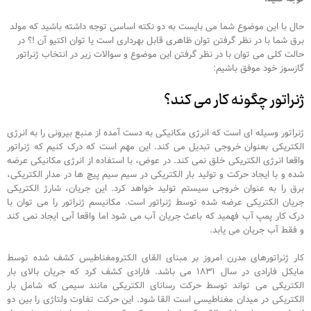
حال با این موضوع شما می بایست به دو نکته اساسی توجه داشته باشید که مولد
برق شما با در نظر گرفتن توان ظاهری قابل بهرداری است یا توان اکتیو آن !؟ در
حالت کلی می توان با در نظر گرفتن این موضوع و سوالات زیر در انتخاب ژنراتور
گازسوز خود موفق باشیم:
ژنراتور چگونه کار می کند؟
ژنراتور وسیله ای است که انرژی مکانیکی به دست آمده از منبع بیرونی را به انرژی
الکتریکی بعنوان خروجی تبدیل می کند. این مهم است که درک کنیم که ژنراتور
واقعا انرژی الکتریکی خلق نمی کند. در عوض، با استفاده از انرژی مکانیکی عرضه
شده و با ایجاد حرکت و تولید بار الکتریکی در سیم سیم پیچ ها در مدار الکتریکی،
برق را به عنوان خروجی سیستم تولید خواهد کرد. این جریان، شارژ الکتریکی
جریان الکتریکی عرضه شده توسط ژنراتور است. مکانیسم ژنراتور را می توان با
درک کار پمپ آب فهمید که باعث جریان آب می شود اما واقعا آبی ایجاد نمی کند
و فقط آب جریان می یابد.
کار ژنراتورهای مدرن امروز بر مبنای القای الکترومغناطیس کشف شده توسط
مایکل فارادی در سال ۱۸۳۱ می باشد. فارادی کشف کرد که جریان بالای بار
الکتریکی می تواند توسط حرکت رسانای الکتریکی مانند سیمی که شامل بار
الکتریکی در میدان مغناطیسی است القا شود. این حرکت تفاوت ولتاژی را بین دو