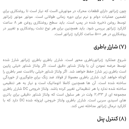
چون ژنراتور دارای قطعات محرک در موتورش ااست که نیاز است تا روغنکاری برای
تضمین عملیات دوام و نرم برای دوره زمانی طولانی است. موتور موتور ژنراتور
توسط روغن ذخیره شده در پمپ است. باید سطح روغنکاری روغن هر ۸ ساعت
کارکرد ژنراتور بررسی شود. باید همچنین برای هر نوع نشت روغنکاری و تغییر در
روغنکاری در هر ۵۰۰ ساعت کارکرد ژنراتور است.
(۷) شارژر باطری
شروع عملکرد ژنراتورباطری محور است. شارژر باطری باطری ژنراتور شارژ شده
توسط عرضه نمودن آن با ولتاژ شناور دقیق است. اگر ولتاژ شناور خیلی پایین
است باطری زیر شارژ حفظ خواهد شد. اگر ولتاژ شناور خیلی بالاست عمر باطری را
کوتاه خواهد کرد. شارژر باطری معمولا از فولاد ضد زنگ برای جلوگیری از خوردگی
ساخته شده است. آن ها همچنین کاملا اتوماتیک است و نیاز به هر تنظیمی
ساخته شده ندارد یا هر تنظیماتی تغییر کرده باشد. ولتاژ خروجی DC شارژر باطری
مجموعه ای از ۲٫۳۳ ولت در هر سلول است که ولتاژ شناور دقیقی برای باتری
های اسیدی سربی است. شارژر باطری ولتاژ خروجی ایزوله شده DC دارد که با
کارکرد نرمال ژنراتور مداخله نمی کند.
(۸) کنترل پنل