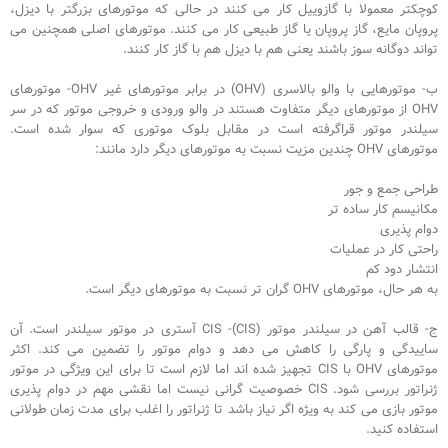
کوچکتر معمولا با گازوییل کار می کنند در حالی که موتورهای بزرگتر با دیزل،
پروپان مایع، گاز پروپان یا گاز طبیعی کار می کنند. موتورهای اصلی همچنین می
تواند دوگانه سوز باشند یعنی هم با دیزل هم با گاز کار کنند.
ب- موتورهایی با والو بالاسری (OHV) در برابر موتورهای غیر OHV- موتورهای
OHV از موتورهای دیگر متفاوت هستند در والو ورودی و خروجی موتور که در سر
سیلندر موتور قراگرفته است در مقابل بلوک موتوری که سوار شده است.
موتورهای OHV چندین مزیت نسبت به موتورهای دیگر دارد مانند:
طراحی جمع و جور
مکانیسم کار ساده تر
دوام پذیری
راحتی کار در عملیات
انتشار دود کم
به هر حال، موتورهای OHV گران تر نسبت به موتورهای دیگر است.
ج- قالب آهن در سیلندر موتور (CIS)- CIS آستری در موتور سیلندر است. آن
ساییدگی و پارگی را کاهش می دهد و دوام موتور را تضمین می کند. اکثر
موتورهای OHV با CIS تجهیز شده اند اما لازم است تا برای این ویژگی در موتور
ژنراتور بررسی شود. CIS خصوصیت گرانی نیست اما نقشی مهم در دوام پذیری
موتور بازی می کند به ویژه اگر نیاز باشد تا ژنراتور را اغلب برای مدت زمان طولانی
استفاده کنید.