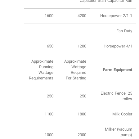
Capacitor Start Capacitor Run
1600
4200
1 2/1 Horsepower
Fan Duty
650
1200
4/1 Horsepower
Approximate
Approximate
Running
Wattage
Farm Equipment
Wattage
Required
Requirements
For Starting
Electric Fence, 25
250
250
miles
1100
1800
Milk Cooler
Milker (vacuum
1000
2300
pump),