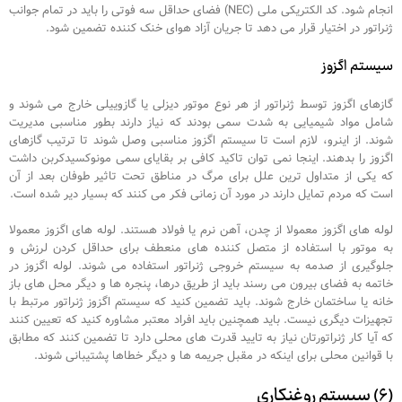
انجام شود. کد الکتریکی ملی (NEC) فضای حداقل سه فوتی را باید در تمام جوانب
ژنراتور در اختیار قرار می دهد تا جریان آزاد هوای خنک کننده تضمین شود.
سیستم اگزوز
گازهای اگزوز توسط ژنراتور از هر نوع موتور دیزلی یا گازوییلی خارج می شوند و
شامل مواد شیمیایی به شدت سمی بودند که نیاز دارند بطور مناسبی مدیریت
شوند. از اینرو، لازم است تا سیستم اگزوز مناسبی وصل شوند تا ترتیب گازهای
اگزوز را بدهند. اینجا نمی توان تاکید کافی بر بقایای سمی مونوکسیدکربن داشت
که یکی از متداول ترین علل برای مرگ در مناطق تحت تاثیر طوفان بعد از آن
است که مردم تمایل دارند در مورد آن زمانی فکر می کنند که بسیار دیر شده است.
لوله های اگزوز معمولا از چدن، آهن نرم یا فولاد هستند. لوله های اگزوز معمولا
به موتور با استفاده از متصل کننده های منعطف برای حداقل کردن لرزش و
جلوگیری از صدمه به سیستم خروجی ژنراتور استفاده می شوند. لوله اگزوز در
خاتمه به فضای بیرون می رسند باید از طریق درها، پنجره ها و دیگر محل های باز
خانه یا ساختمان خارج شوند. باید تضمین کنید که سیستم اگزوز ژنراتور مرتبط با
تجهیزات دیگری نیست. باید همچنین باید افراد معتبر مشاوره کنید که تعیین کنند
که آیا کار ژنراتورتان نیاز به تایید قدرت های محلی دارد تا تضمین کنند که مطابق
با قوانین محلی برای اینکه در مقبل جریمه ها و دیگر خطاها پشتیبانی شوند.
(۶) سیستم روغنکاری