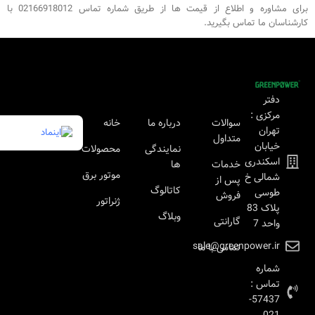
برای مشاوره و اطلاع از قیمت ها از طریق شماره تماس 02166918012 با
کارشناسان ما تماس بگیرید.
دفتر
مرکزی :
سوالات
درباره ما
خانه
تهران
متداول
خیابان
نمایندگی
محصولات
اسکندری
خدمات
ها
موتور برق
شمالی خ
پس از
کاتالوگ
طوسی
فروش
ژنراتور
پلاک 83
وبلاگ
گارانتی
واحد 7
sale@greenpower.ir
تماس با ما
شماره
تماس :
57437-