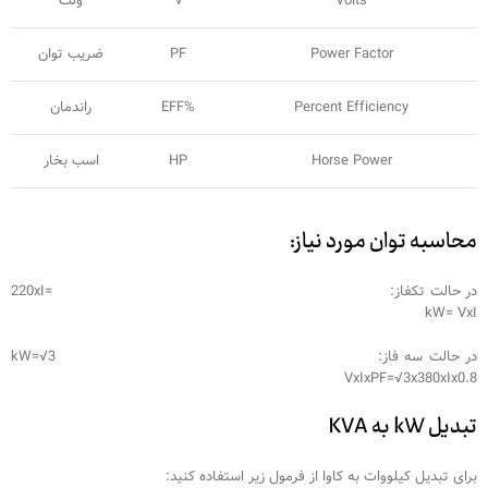
Volts
V
ولت
Power Factor
PF
ضریب توان
Percent Efficiency
%EFF
راندمان
Horse Power
HP
اسب بخار
محاسبه توان
مورد نیاز
:
در حالت تکفاز: 220xI=
kW= VxI
در حالت سه فاز: kW=√3
VxIxPF=√3x380xIx0.8
تبدیل kW به KVA
برای تبدیل کیلووات به کاوا از فرمول زیر استفاده کنید: