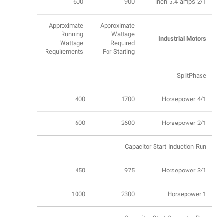
600
900
2/1 inch 5.4 amps
Approximate
Approximate
Running
Wattage
Industrial Motors
Wattage
Required
Requirements
For Starting
SplitPhase
400
1700
4/1 Horsepower
600
2600
2/1 Horsepower
Capacitor Start Induction Run
450
975
3/1 Horsepower
1000
2300
1 Horsepower