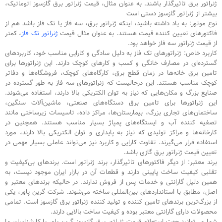
ژنراتور برق تاثیرگذار باشند. به عنوان مثال، قیمت ژنراتور برق گازسوز اتوماتیک،
بیشتر از ژنراتور گازسوز دستی است
نوع موتور: به یاد داشته باشید، اینکه ژنراتور برق، سه فاز یا تک فاز باشد هم از
فاکتور‌های تعیین کننده قیمت هستند. به عنوان مثال قیمت
ژنراتور تک فاز
، کمتر
از قیمت ژنراتور سه فاز خواهد بود.
کاربرد خاص: ژنراتورهای تک فاز به دلیل سادگی و کارایی مناسب خود، کاربردهای
گسترده‌ای در مصارف خانگی و کسب و کارهای کوچک دارند. این ژنراتورها برای
تامین برق خانه‌ها در زمان قطع برق، کارگاه‌های کوچک، فروشگاه‌ها و دفاتر
کوچک مناسب هستند. این درحالیست که ژنراتورهای سه فاز به طور گسترده در
صنایع بزرگ و مکان‌هایی که نیاز به توان الکتریکی بالا دارند، استفاده می‌شوند.
این ژنراتورها برای تامین برق دستگاه‌های صنعتی، ماشین‌آلات سنگین،
ساختمان‌های تجاری بزرگ، بیمارستان‌ها، مراکز داده، تاسیسات زیرساختی مانند
تصفیه کننده آب و ایستگاه‌های پمپاژ بسیار مناسب هستند. همچنین در
کارخانه‌ها و مراکز تولیدی که نیاز به پایداری و توان الکتریکی بالا دارند، مورد
استفاده قرار می‌گیرند. تفاوت کارایی و کاربرد نیز می‌تواند عاملی بسیار مهمی در
تعیین قیمت ژنراتور برق گازی باشد.
برند معتبر: از دیگر فاکتورهای تاثیرگذار، برند ژنراتور است. برندهای بی‌کیفیت و
تقلبی کیفیت ساخت پایینی دارند و قطعات آن در بازار ایران موجود نیست، به
همین دلیل گارانتی و خدمات پس از فروش ندارند. در حالیکه برندهای معتبر و
اصل، مطابق با استانداردهای بین‌المللی ساخته می‌شوند. شرکت گرین پاور، یکی
از بزرگ‌ترین برندهای تامین کننده و تولید کننده ژنراتور برق گازسوز است. تمامی
محصولات دارای گارانتی معتبر بوده و کیفیت ساخت بالایی دارند.
شما می‌توانید جهت استعلام قیمت ژنراتور برق گازسوز گرین پاور با کارشناسان ما