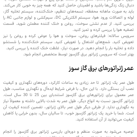
دنبال زنگ زدگی‌ها باشید و اطمینان حاصل کنید که همه چیز به خوبی کار می‌کند.
باید به صورت ماهانه محفظه، تسمه‌های تنظیم، خنک‌کننده، سیستم تخلیه گاز،
لوله و اتصالات ورود هوا، سیستم الکتریکی DC، سیم‌کشی و لوازم جانبی AC را
بررسی کنید. از عدم نشتی‌ سوخت، روغن و خنک کننده مطمئن شوید. قسمت
تصفیه هوا را بررسی کرده و تمیز کنید.
سرویس سالانه: فیلترهای روغن، سوخت و هوا را عوض کرده و روغن را نیز
تعویض کنید. شمع‌های اشتعال را تعویض کنید. سیستم خنک‌کننده را شستشو
داده و تخلیه بار را انجام دهید. در صورت نیاز، غلظت خنک کننده را بررسی کنید.
بهتر است که سرویس ژنراتور برق گازسوز توسط متخصص انجام شود.
عمر ژنراتورهای برق گاز سوز
طول عمر یک ژنراتور تا حد زیادی به ساعات کارکرد، دوره‌های نگهداری و کیفیت
نصب آن بستگی دارد. با این حال، با فرض شرایط ایده‌آل و نگهداری مناسب، طول
عمر معمول برای ژنراتورهای برق گازسوز استندبای بین 25 تا 30 سال است.
ژنراتور گازسوز نسبت به انواع دیگر، طول عمر به شدت بالایی داشته و معمولاً نیاز
به نگهداری ندارد. از طرفی دیگر طول عمر بالای ژنراتور، تضمین کننده کیفیت آن
است. شما با خرید یک ژنراتور گازسوز خوب، تا سالیان سال، بدون خرابی یا کاهش
کیفیت می‌توانید از آن استفاده کنید.
توصیه می‌شود به صورت منظم و دوره‌ای بازرسی ژنراتور برق گازسوز را انجام