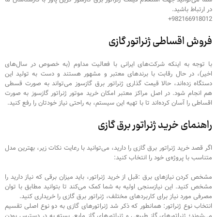
در ارتباط باشید.
982166918012+
فروش اقساطی ژنراتور گازی
با توجه به اینکه شرکت‌های ایرانی با فعالیت مداوم (به خصوص در سال‌های
اخیر)، در حال رقابت با برندهای معتبر و مشهور هستند و دست به تولید این
دستگاه زده‌اند، حالا قیمت گذاری ژنراتور برق گازسوز می‌تواند به صورت قسطی
هم انجام شود. در اصل مراکز معتبر امکان خرید موتور ژنراتور گازسوز به صورت
اقساطی را آسان کرده‌اند تا با تهیه این سیستم، به راحتی نیاز خودتان را رفع کنید.
راهنمای خرید ژنراتور برق گازی
اگر قصد خرید ژنراتور برق گازی را دارید، می‌توانید با رعایت نکات زیر، بهترین مدل
متناسب با پروژه‌ی خود را انتخاب کنید:
مشخص کردن نیازهای برق :قبل از خرید ژنراتور، باید میزان برقی که نیاز دارید را
مشخص کنید. این نیازسنجی اولیه به شما کمک می‌کند تا بتوانید مطابق با توان
مصرفی مورد نیاز برای کاربردهای مختلف، ژنراتور برق گازی را خریداری کنید.
انتخاب نوع ژنراتور: همانطور که ذکر شد ژنراتورهای گازی به دو نوع اصلی تقسیم
می‌شوند؛ ژنراتورهای گاز طبیعی و ژنراتورهای گاز مایع. بسته به در دسترس بودن