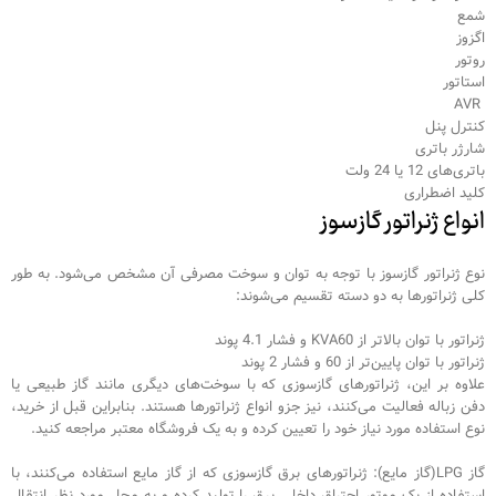
شمع
اگزوز
روتور
استاتور
AVR
کنترل پنل
شارژر باتری
باتری‌های 12 یا 24 ولت
کلید اضطراری
انواع ژنراتور گازسوز
نوع ژنراتور گازسوز با توجه به توان و سوخت مصرفی آن مشخص می‌شود. به طور
کلی ژنراتورها به دو دسته تقسیم می‌شوند:
ژنراتور با توان بالاتر از KVA60 و فشار 4.1 پوند
ژنراتور با توان پایین‌تر از 60 و فشار 2 پوند
علاوه بر این، ژنراتورهای گازسوزی که با سوخت‌های دیگری مانند گاز طبیعی یا
دفن زباله فعالیت می‌کنند، نیز جزو انواع ژنراتورها هستند. بنابراین قبل از خرید،
نوع استفاده مورد نیاز خود را تعیین کرده و به یک فروشگاه معتبر مراجعه کنید.
گاز LPG(گاز مایع): ژنراتورهای برق گازسوزی که از گاز مایع استفاده می‌کنند، با
استفاده از یک موتور احتراق داخلی برق را تولید کرده و به محل مورد نظر انتقال