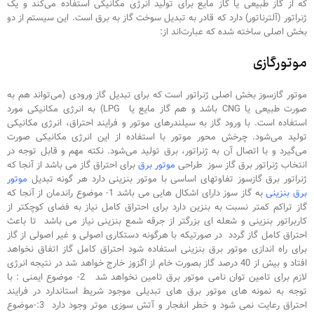
که از گاز طبیعی یا گاز مایع برای تولید انرژی مکانیکی استفاده می‌کند و یک
ژنراتور (آلترناتور) دارد که قادر به تبدیل سوخت گاز به برق است. این سیستم از دو
بخش اصلی ساخته شده که عبارت‌اند از:
موتورگازی
موتور گازسوز بخش اصلی ژنراتور است که برای تبدیل گاز ورودی (می‌تواند هم به
صورت طبیعی یا CNG باشد و هم گاز مایع یا LPG) به انرژی مکانیکی مورد
استفاده است. با ورود گاز به سیلندرهای موتور و فرایند احتراق، انرژی مکانیکی
تولید می‌شود. چرخش محور موتور با استفاده از این انرژی مکانیکی صورت
می‌گیرد و با اتصال آن به ژنراتور، برق تولید می‌شود. نکته مهم و قابل توجه در
انتخاب ژنراتور برق گاز سوز طراحی
موتور برق
برای احتراق گاز می باشد از آنجا که
ژنراتور برق گازسوز تفاوتهای اساسی با موتور بنزینی دارد هر گونه تبدیل
موتور
برق بنزینی
به گاز سوز دارای اشکال هایی می باشد 1- موضوع راندمان از آنجا که
گاز تراکم کمتر نسبت به بنزین دارد برای احتراق کامل نیاز به فضای کوچکتر از
کاربراتور بنزینی و شعله ای بزرگتر از جرقه شمع بنزینی نیاز می باشد تا باعث
احتراق کامل گاز گردد در صورتیکه با هرگونه دستکاری اصولی و غیر اصولی از گاز
برای راه اندازی موتور برق بنزینی استفاده شود احتراق کامل گاز اتفاق نخواهد
افتاد و بیش از 40 درصد گاز بصورت خام از اگزوز خارج خواهد شد در نتیجه انرژی
لازم برای تامین توان نامی موتور برق تامین نخواهد شد 2- موضوع ایمنی : با
توجه به نمونه های موتور برق های تبدیلی موجود شریط استاندارد در فرایند
احتراق رعایت نمی شود و خطر انفجار و آتش سوزی موتر وجود دارد 3:-موضوع