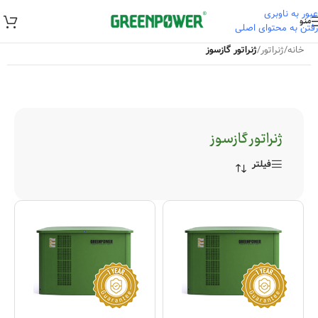
عبور به ناوبری
منو
رفتن به محتوای اصلی
خانه
/
ژنراتور
/
ژنراتور گازسوز
ژنراتور گازسوز
فیلتر