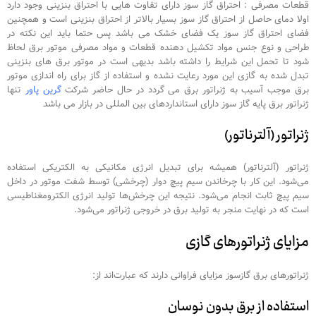
قطعات مصرفی : احتراق گاز سوز دارای تفاوت هایی با احتراق بنزینی وجود دارد
اولا دمای حاصل از احتراق گاز سوز بسیار بالاتر از احتراق بنزینی است و همچنین
فضای احتراق گاز سوز یک فضای خشک می باشد پس حتما باید این نکته در
طراحی و نوع جنس مواد تکشیل دهنده قطعات و مواد مصرفی موتور برق لحاظ
شود تا تحمل این شرایط را داشته باشد بدیهی است در موتور برق های بنزینی
تبدل شده به گازی این مورد رعایت نشده و استفاده از گاز برای راه اندازی موتور
برق موجب آسیب به ژنراتور برق می گردد در حال حاضر شرکت
گرین پاور
تنها
ژنراتور برق پایه گاز سوز دارای استانداردهای بین المللی در بازار می باشد
ژنراتور (آلترناتور)
ژنراتور (آلترناتور) همیشه برای تبدیل انرژی مکانیکی به الکتریکی استفاده
می‌شود. این کار با چرخاندن سیم پیچ دوار (چرخشی) توسط شفت موتور در داخل
سیم پیچ ثابت انجام می‌شود. نتیجه این چرخش‌ها تولید انرژی الکترومغناطیسی
است که در نهایت منجر به تولید برق در خروجی ژنراتور می‌شود.
مزایای ژنراتورهای گازی
ژنراتورهای برق گازسوز مزایای فراوانی دارند که عبارت‌اند از:
استفاده از برق بدون نوسان