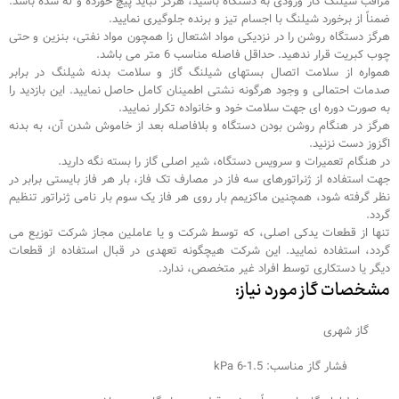
مراقب شیلنگ گاز ورودی به دستگاه باشید، هرگز نباید پیچ خورده و له شده باشد.
ضمناً از برخورد شیلنگ با اجسام تیز و برنده جلوگیری نمایید.
هرگز دستگاه روشن را در نزدیکی مواد اشتعال زا همچون مواد نفتی، بنزین و حتی
چوب کبریت قرار ندهید. حداقل فاصله مناسب 6 متر می باشد.
همواره از سلامت اتصال بستهای شیلنگ گاز و سلامت بدنه شیلنگ در برابر
صدمات احتمالی و وجود هرگونه نشتی اطمینان کامل حاصل نمایید. این بازدید را
به صورت دوره ای جهت سلامت خود و خانواده تکرار نمایید.
هرگز در هنگام روشن بودن دستگاه و بلافاصله بعد از خاموش شدن آن، به بدنه
اگزوز دست نزنید.
در هنگام تعمیرات و سرویس دستگاه، شیر اصلی گاز را بسته نگه دارید.
جهت استفاده از ژنراتورهای سه فاز در مصارف تک فاز، بار هر فاز بایستی برابر در
نظر گرفته شود، همچنین ماکزیمم بار روی هر فاز یک سوم بار نامی ژنراتور تنظیم
گردد.
تنها از قطعات یدکی اصلی، که توسط شرکت و یا عاملین مجاز شرکت توزیع می
گردد، استفاده نمایید. این شرکت هیچگونه تعهدی در قبال استفاده از قطعات
دیگر یا دستکاری توسط افراد غیر متخصص، ندارد.
مشخصات گاز مورد نیاز:
گاز شهری
فشار گاز مناسب: kPa 6-1.5