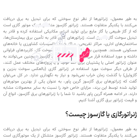
به طور معمول، ژنراتورها از نظر نوع سوختی که برای تبدیل به برق دریافت
می‌کنند با یکدیگر متفاوت هستند. ژنراتور گازسوز متشکل از یک موتور گازی است
که از گاز طبیعی یا گاز مایع برای تولید انرژی مکانیکی استفاده کرده و قادر به
تبدیل سوخت گاز به برق است. ژنراتورهای گازی قادر به تأمین برق بیمارستان‌ها،
ساختمان‌های اداری، مراکز تفریحی، مراکز خرید، تاسیسات کشاورزی یا خانه‌های
مسکونی هستند. همچنین به دلیل دسترسی بهتر سوخت گاز، کاربردهای فراوانی
داشته و مورد استفاده قرار می‌گیرند. ژنراتورهای برق گازسوز همچنین می‌توانند به
عنوان ژنراتور اصلی یا پشتیبان برای خط تولید و یا پروژه‌های مختلف عمل کنند،
از طرفی دیگر سوخت مورد استفاده در ژنراتور گازی (بالعکس سوخت بنزین و
گازوئیل) با گذشت زمان خراب نمی‌شود و نیاز به نگهداری ندارد. در کل می‌توان
گفت که ژنراتورهای برق گازسوز گرین پاور، به عنوان یکی از بهترین موتورهای
تولید شده توسط این برند، مزایای خاص خود را نسبت به سایر محصولات مشابه
دارند. در ادامه همراه گرین پاور باشید تا شما را با ژنراتورهای برق گازسوز، انواع آن
و قیمت ژنراتور برق گازی آشنا کنیم.
ژنراتورگازی یا گازسوز چیست؟
به طور معمول، ژنراتورها از نظر نوع سوختی که برای تبدیل به برق دریافت
می‌کنند با یکدیگر متفاوت هستند. ژنراتور گازسوز متشکل از یک موتورگازی است