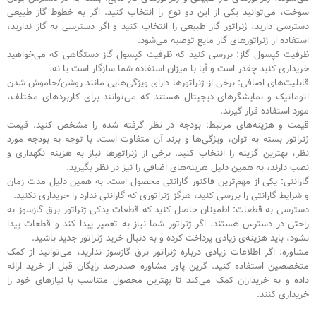
سوخت، می‌توانید یکی از این دو نوع را انتخاب کنید. اگر به خطوط گاز طبیعی
دسترسی دارید، ژنراتور گاز طبیعی را انتخاب کنید و اگر دسترسی به گاز ندارید،
استفاده از ژنراتورهای گاز مایع توصیه می‌شود.
ظرفیت کپسول گاز: بررسی کنید که ظرفیت کپسول گاز دستگاهی که می‌خواهید
خریداری کنید چقدر است و آیا با میزان استفاده شما سازگار است یا نه.
قابلیت‌های اضافی: برخی از ژنراتورها دارای ویژگی‌هایی مانند روشن/خاموش شدن
اتوماتیک و نمایشگرهای دیجیتال هستند که می‌توانند برای کاربردهای مختلف،
مورد استفاده قرار گیرند.
قیمت و هزینه‌های مرتبط: بودجه در نظر گرفته شده را مشخص کنید. قیمت
ژنراتور بسته به توان، ویژگی‌ها و برند آن متفاوت است. با توجه به بودجه مورد
نظر، بهترین گزینه را انتخاب کنید. برخی از ژنراتورها نیاز به هزینه نگهداری و
نصب دارند، به همین دلیل هزینه‌های اضافی را نیز در نظر بگیرید.
گارانتی: یکی از مهم‌ترین فاکتور گارانتی محصول است. به همین دلیل مدت زمان
و شرایط گارانتی را بررسی کنید، هرگز ژنراتوری که گارانتی ندارد را خریداری نکنید.
دسترسی به قطعات: اطمینان حاصل کنید که قطعات یدکی ژنراتور برق گازسوز به
راحتی در دسترس هستند. اگر ژنراتور شما نیاز به تعمیر پیدا کند و قطعات پیدا
نشود، باید هزینه‌ی زیادی پرداخت کرده و به دنبال خرید ژنراتور جدید باشید.
مشاوره: اگر اطلاعات زیادی درباره ژنراتور برق گازسوز ندارید، می‌توانید از کمک
متخصصین استفاده کنید. گرین پاور مشاوره صددرصد رایگان قبل از خرید ارائه
داده و به خریداران کمک می‌کند تا بهترین محصول متناسب با نیازهای خود را
خریداری کنند.