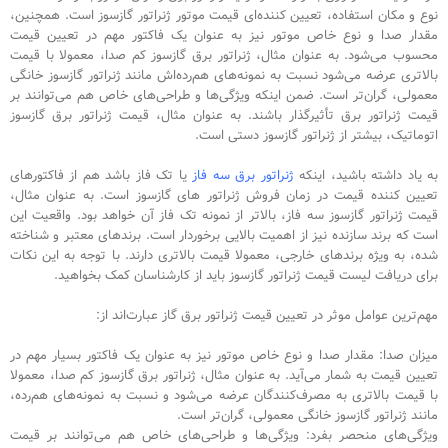
‌نوع و مکان استفاده، تعیین کننده‌ای قیمت موتور ژنراتور گازسوز است. همچنین،
مقدار صدا و نوع خاص موتور نیز به عنوان یک فاکتور مهم در تعیین قیمت
محسوب می‌شود. به عنوان مثال، ژنراتور برق گازسوز کم صدا، معمولا با قیمت
بالاتری عرضه می‌شود نسبت به نمونه‌های هم‌رده‌اش مانند ژنراتور گازسوز خانگی
معمولی، گران‌تر است. ضمن اینکه ویژگی‌ها و طراحی‌های خاص هم می‌توانند بر
قیمت ژنراتور برق تأثیرگذار باشند. به عنوان مثال، قیمت ژنراتور برق گازسوز
اتوماتیک، بیشتر از ژنراتور گازسوز دستی است.
به یاد داشته باشید، اینکه
ژنراتور برق سه فاز
یا تک فاز باشد هم از فاکتور‌های
تعیین کننده قیمت در زمان فروش ژنراتور های گازسوز است. به عنوان مثال،
قیمت ژنراتور گازسوز سه فاز، بالاتر از نمونه تک فاز آن خواهد بود. واقعیت این
است که برند سازنده نیز از اهمیت بالایی برخوردار است. برندهای معتبر و شناخته
شده، به ویژه برندهای خارجی، معمولا قیمت بالاتری دارند. با توجه به این نکات
برای دریافت لیست قیمت ژنراتور گازسوز باید از کارشناسان کمک بخواهید.
مهم‌ترین عوامل موثر در تعیین قیمت ژنراتور برق گاز عبارت‌اند از:
میزان صدا: مقدار صدا و نوع خاص موتور نیز به عنوان یک فاکتور بسیار مهم در
تعیین قیمت به شمار می‌آید. به عنوان مثال، ژنراتور برق گازسوز کم صدا، معمولا
با قیمت بالاتری به مصرف‌کنندگان عرضه می‌شود و نسبت به نمونه‌های هم‌رده‌،
مانند ژنراتور گازسوز خانگی معمولی، گران‌تر است.
ویژگی‌های منحصر بفرد: ویژگی‌ها و طراحی‌های خاص هم می‌توانند بر قیمت