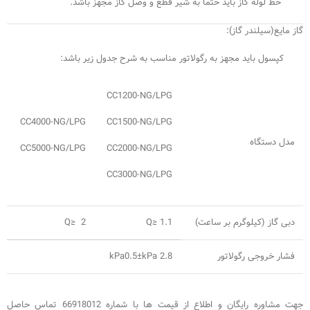
خط لوله گاز باید حتماً به شیر قطع و وصل گاز مجهز باشد.
گاز مایع(سیلندر گاز):
کپسول باید مجهز به رگولاتور مناسب به شرح جدول زیر باشد:
CC1200-NG/LPG
CC4000-NG/LPG
CC1500-NG/LPG
مدل دستگاه
CC5000-NG/LPG
CC2000-NG/LPG
CC3000-NG/LPG
دبی گاز (کیلوگرم بر ساعت)
Q≥ 1.1
Q≥ 2
فشار خروجی رگولاتور
kPa0.5±kPa 2.8
جهت مشاوره رایگان و اطلاع از قیمت ها با شماره 66918012 تماس حاصل