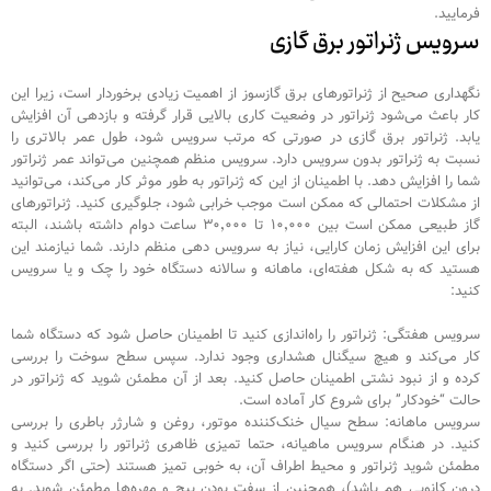
فرمایید.
سرویس ژنراتور برق گازی
نگهداری صحیح از ژنراتورهای برق گازسوز از اهمیت زیادی برخوردار است، زیرا این
کار باعث می‌شود ژنراتور در وضعیت کاری بالایی قرار گرفته و بازدهی آن افزایش
یابد. ژنراتور برق گازی در صورتی که مرتب سرویس شود، طول عمر بالاتری را
نسبت به ژنراتور بدون سرویس دارد. سرویس منظم همچنین می‌تواند عمر ژنراتور
شما را افزایش دهد. با اطمینان از این که ژنراتور به طور موثر کار می‌کند، می‌توانید
از مشکلات احتمالی که ممکن است موجب خرابی شود، جلوگیری کنید. ژنراتورهای
گاز طبیعی ممکن است بین ۱۰٬۰۰۰ تا ۳۰٬۰۰۰ ساعت دوام داشته باشند، البته
برای این افزایش زمان کارایی، نیاز به سرویس دهی منظم دارند. شما نیازمند این
هستید که به شکل هفته‌ای، ماهانه و سالانه دستگاه خود را چک و یا سرویس
کنید:
سرویس هفتگی: ژنراتور را راه‌اندازی کنید تا اطمینان حاصل شود که دستگاه شما
کار می‌کند و هیچ سیگنال هشداری وجود ندارد. سپس سطح سوخت را بررسی
کرده و از نبود نشتی اطمینان حاصل کنید. بعد از آن مطمئن شوید که ژنراتور در
حالت “خودکار” برای شروع کار آماده است.
سرویس ماهانه: سطح سیال خنک‌کننده موتور، روغن و شارژر باطری را بررسی
کنید. در هنگام سرویس ماهیانه، حتما تمیزی ظاهری ژنراتور را بررسی کنید و
مطمئن شوید ژنراتور و محیط اطراف آن، به خوبی تمیز هستند (حتی اگر دستگاه
درون کانوپی هم باشد)، همچنین از سفت بودن پیچ و مهره‌ها مطمئن شوید. به