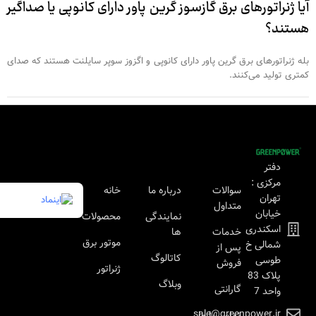
آیا ژنراتورهای برق گازسوز گرین پاور دارای کانوپی یا صداگیر
هستند؟
بله ژنراتورهای برق گرین پاور دارای کانوپی و اگزوز سوپر سایلنت هستند که صدای
کمتری تولید می‌کنند.
دفتر
مرکزی :
سوالات
درباره ما
خانه
تهران
متداول
خیابان
نمایندگی
محصولات
اسکندری
خدمات
ها
موتور برق
شمالی خ
پس از
کاتالوگ
طوسی
فروش
ژنراتور
پلاک 83
وبلاگ
گارانتی
واحد 7
sale@greenpower.ir
تماس با ما